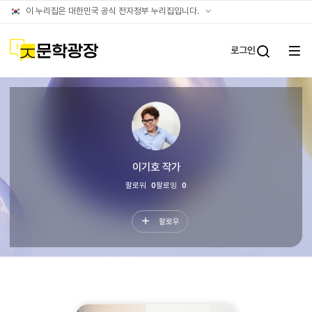
문학광장누리집
공식
이 누리집은 대한민국 공식 전자정부 누리집입니다.
(대표)
누리집
확인방법
문학광장
로그인
전체
통합검
메뉴
열기
타인이
보는
나의문장
이기호
작가
팔로워
0
팔로잉
0
팔로우