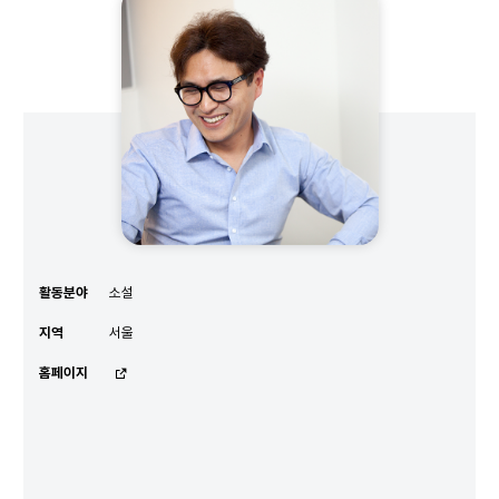
이기호
작가
활동분야
소설
지역
서울
홈페이지