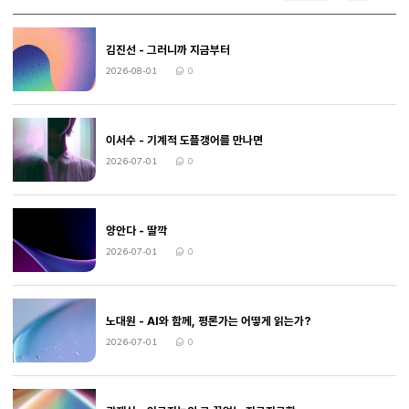
김진선 - 그러니까 지금부터
2026-08-01
0
작성일
댓글수
이서수 - 기계적 도플갱어를 만나면
2026-07-01
0
작성일
댓글수
양안다 - 딸깍
2026-07-01
0
작성일
댓글수
노대원 - AI와 함께, 평론가는 어떻게 읽는가?
2026-07-01
0
작성일
댓글수