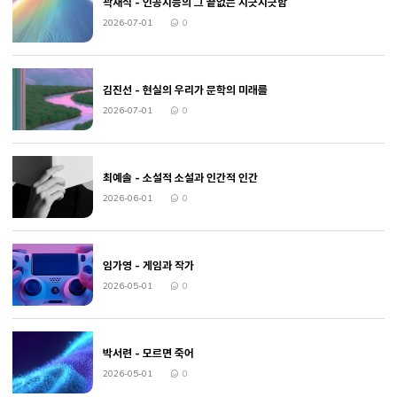
곽재식 - 인공지능의 그 끝없는 지긋지긋함
2026-07-01
0
작성일
댓글수
김진선 - 현실의 우리가 문학의 미래를
2026-07-01
0
작성일
댓글수
최예솔 - 소설적 소설과 인간적 인간
2026-06-01
0
작성일
댓글수
임가영 - 게임과 작가
2026-05-01
0
작성일
댓글수
박서련 - 모르면 죽어
2026-05-01
0
작성일
댓글수