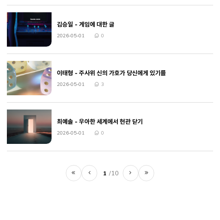
김승일 - 게임에 대한 글
2026-05-01
0
작성일
댓글수
이태형 - 주사위 신의 가호가 당신에게 있기를
2026-05-01
3
작성일
댓글수
최예솔 - 우아한 세계에서 현관 닫기
2026-05-01
0
작성일
댓글수
1
10
처음
이전
다음
마지막