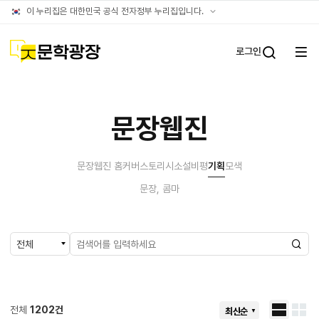
문장웹진
공식
이 누리집은 대한민국 공식 전자정부 누리집입니다.
누리집
확인방법
문학광장
로그인
전체
통합검
메뉴
열기
문장웹진
문장웹진 홈
커버스토리
시
소설
비평
기획
모색
문장, 콤마
검
전체
1202건
최신순
블로그형
썸네