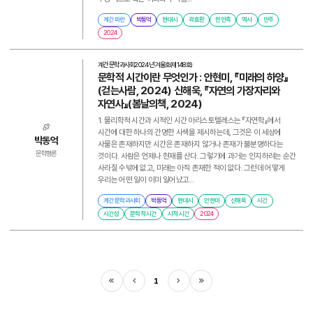
계간 파란
박동억
현대시
곽효환
한민족
역사
만주
2024
계간 문학과사회
2024년 겨울호(제148호)
문학적 시간이란 무엇인가 : 안현미, 『미래의 하양』
(걷는사람, 2024) 신해욱, 『자연의 가장자리와
자연사』(봄날의책, 2024)
1. 물리학적 시간과 시적인 시간 아리스토텔레스는 『자연학』에서
시간에 대한 하나의 간명한 사색을 제시하는데, 그것은 이 세상에
박동억
사물은 존재하지만 시간은 존재하지 않거나 존재가 불분명하다는
문학평론
것이다. 사람은 언제나 현재를 산다. 그렇기에 과거는 인지하려는 순간
사라질 수밖에 없고, 미래는 아직 존재한 적이 없다. 그런데 어떻게
우리는 어떤 일이 이미 일어났고...
계간 문학과사회
박동억
현대시
안현미
신해욱
시간
시간성
문학적 시간
시적 시간
2024
1
처음
이전
다음
마지막