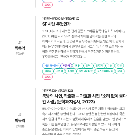
2024
계간 딩아돌하
2024년 여름호(제71호)
SF시란 무엇인가
1. SF, 타자와의 새로운 관계 알폰소 쿠아론 감독의 영화 『그래비티』
(2013)에는 시와 SF의 장르적 차이를 넘어서는 듯한 하나의
이미지가 제시된다. 그것은 바로 우주로 내던져진 인간이다. 영화의
핵심은 우주정거장에서 일어난 조난 사고이다. 라이언 스톤 박사는
박동억
허블 우주 망원경을 수리하기 위해서 우주정거장에 파견되는데,
문학평론
우주를 떠도는 잔해가 우주왕복선...
계간 딩아돌하
박동억
현대시
SF시
SF문학
이원
김현
김향지
김원석
조시현
정보 내러티브
포스트휴머니즘
윤리
2024
계간 파란
2024년 봄호(제32호)
북방의 시인, 곽효환 ─ 곽효환 시집 『소리 없이 울다
간 사람』(문학과지성사, 2023)
떠나간 이는 어떻게 기억되는가. 산 자가 죽은 자를 간직하려는 의지
속에서 기억은 증언이 된다. 그러나 증언은 불완전한 회상이다. 죽은
자의 얼굴과 목소리는 어렴풋하게 우리의 입술을 맴돈다. 현상적으로
박동억
죽은 이는 불투명한 것, 유령으로서만 회상될 수 있다. 더 나아가
문학평론
증언은 불평등한 대화의 입안이기도 하다. 증언하는 자는 그저
수동적으로 죽은 이와의 추억을...