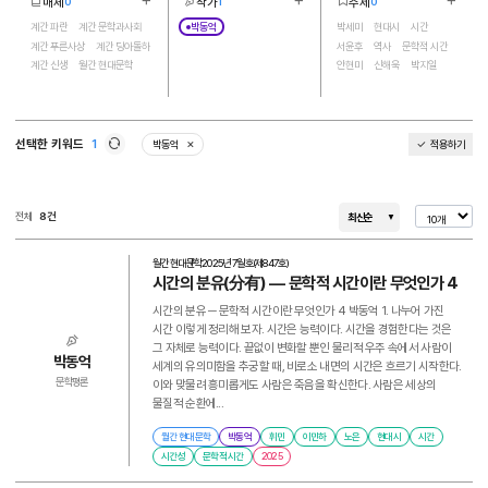
매체
작가
주제
0
1
0
더보기
더보기
더보기
6
1
38
계간 파란
계간 문학과사회
박동억
박세미
현대시
시간
계간 푸른사상
계간 딩아돌하
서윤후
역사
문학적 시간
계간 신생
월간 현대문학
안현미
신해욱
박지일
휘민
정보 내러티브
엄시연
포스트휴머니즘
조시현
내면
이원
한재범
SF문학
윤리
SF시
선택한 키워드
1
박동억
적용하기
삭제
곽효환
한민족
변혜지
새로고침
시적 시간
예술
김원석
김종연
시간성
노동
전체
8건
최신순
이민하
김현
유계영
노은
만주
휴머니즘
신이인
김향지
김안
월간 현대문학
2025년 7월호(제847호)
시간의 분유(分有) ― 문학적 시간이란 무엇인가 4
시간의 분유 ─ 문학적 시간이란 무엇인가 4 박동억 1. 나누어 가진
시간 이렇게 정리해 보자. 시간은 능력이다. 시간을 경험한다는 것은
그 자체로 능력이다. 끝없이 변화할 뿐인 물리적 우주 속에서 사람이
박동억
세계의 유의미함을 추궁할 때, 비로소 내면의 시간은 흐르기 시작한다.
문학평론
이와 맞물려 흥미롭게도 사람은 죽음을 확신한다. 사람은 세상의
물질적 순환에...
월간 현대문학
박동억
휘민
이민하
노은
현대시
시간
시간성
문학적 시간
2025