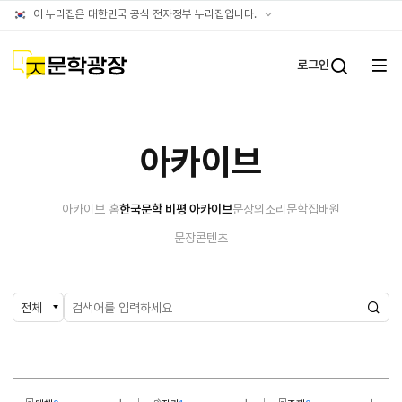
아카이브
공식
이 누리집은 대한민국 공식 전자정부 누리집입니다.
누리집
확인방법
문학광장
로그인
전체
통합검
메뉴
열기
아카이브
아카이브 홈
한국문학 비평 아카이브
문장의소리
문학집배원
문장콘텐츠
검