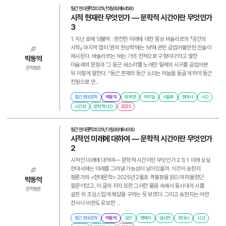
월간 현대문학
2025년 5월호(제845호)
시적 현재란 무엇인가 ― 문학적 시간이란 무엇인가
3
1. 지난 호에 덧붙여 : 완전한 미래에 대한 몽상 바슐라르의 『공간의
시학』 마지막 챕터 ‘원의 현상학’에는 ‘새’에 관한 곱씹어볼만한 진술이
제시된다. 바슐라르는 ‘새는 거의 전적으로 구형이다’라고 말한
박동억
미슐레의 문장과 ‘그 둥근 새소리’를 노래한 릴케의 시구를 곱씹어본
문학평론
뒤 이렇게 말한다. “둥근 존재의 둥근 소리는 하늘을 둥글게 하여 둥근
천정으로 만...
월간 현대문학
박동억
유계영
박지일
서윤후
현대시
시간
시간성
문학적 시간
2025
월간 현대문학
2025년 3월호(제843호)
시적인 미래에 대하여 ― 문학적 시간이란 무엇인가
2
시적인 미래에 대하여― 문학적 시간이란 무엇인가 2 1) 1. 미래 상실
현대시에는 미래를 그려낼 가능성이 남아있을까. 이것이 송현지
평론가의 <현대문학> 2025년 2월호 격월평을 읽으며 떠올렸던
박동억
질문이었고, 이 글의 저자 또한 그러한 물음 속에서 동시대의 시를
문학평론
살핀 뒤 조심스럽게 해답을 구하는 듯 보였다. 그리고 송현지는 어떤
찬사나 비판도 유보한 ...
월간 현대문학
박동억
김안
변혜지
엄시연
현대시
시간