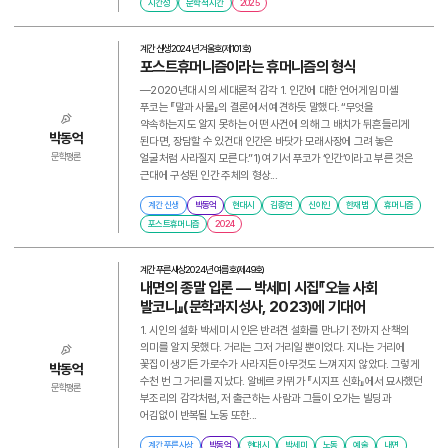
시간성
문학적 시간
2025
계간 신생
2024년 겨울호(제101호)
포스트휴머니즘이라는 휴머니즘의 형식
—2020년대 시의 세대론적 감각 1. 인간에 대한 언어게임 미셸
푸코는 『말과 사물』의 결론에서 예견하듯 말했다. “무엇을
약속하는지도 알지 못하는 어떤 사건에 의해 그 배치가 뒤흔들리게
박동억
된다면, 장담할 수 있건대 인간은 바닷가 모래사장에 그려 놓은
얼굴처럼 사라질지 모른다.”1) 여기서 푸코가 ‘인간’이라고 부른 것은
문학평론
근대에 구성된 인간 주체의 형상...
계간 신생
박동억
현대시
김종연
신이인
한재범
휴머니즘
포스트휴머니즘
2024
계간 푸른사상
2024년 여름호(제49호)
내면의 종말 입론 ― 박세미 시집『오늘 사회
발코니』(문학과지성사, 2023)에 기대어
1. 시인의 설화 박세미 시인은 반려견 설화를 만나기 전까지 산책의
의미를 알지 못했다. 거리는 그저 거리일 뿐이었다. 지나는 거리에
꽃집이 생기든 가로수가 사라지든 아무것도 느껴지지 않았다. 그렇게
박동억
수천 번 그 거리를 지났다. 알베르 카뮈가 『시지프 신화』에서 묘사했던
문학평론
부조리의 감각처럼, 저 출근하는 사람과 그들이 오가는 빌딩과
어김없이 반복될 노동 또한...
계간 푸른사상
박동억
현대시
박세미
노동
예술
내면