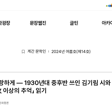
학광장
문장웹진
글틴
아카
계간 문학인
2024년 여름호(제14호)
|
하게 ― 1930년대 중후반 쓰인 김기림 시와
 이상의 추억」 읽기
 문화평론