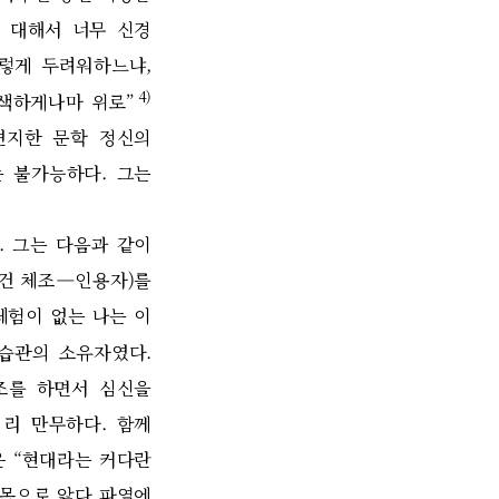
 대해서 너무 신경
그렇게 두려워하느냐
,
4)
어색하게나마 위로
”
견지한 문학 정신의
는 불가능하다
.
그는
.
그는 다음과 같이
건 체조
—
인용자
)
를
체험이 없는 나는 이
 습관의 소유자였다
.
조를 하면서 심신을
 리 만무하다
.
함께
은
“
현대라는 커다란
온몸으로 앓다 파열에