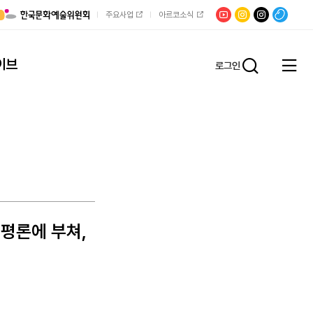
유튜브
문학광장
채널문장
팟빵
주요사업
아르코소식
인스타그램
인스타그램
이브
로그인
전체
통합검
메뉴
열기
 평론에 부쳐,