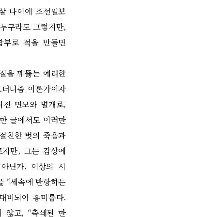
살 나이에 조선일보
누구라도 그렇지만
,
함부로 적을 만들면
본질을 꿰뚫는 예리한
모더니즘 이론가이자
려진 면모와 별개로
,
표한 글에서도 이러한
절친한 벗의 죽음과
르지만
,
그는 감상에
 아닌가
.
이상의 시
을
“
세속에 반항하는
 대비되어 흥미롭다
.
지 않고
, “
축쇄된 한