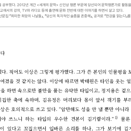
 공부했다. 2012년 계간 <세계의 문학> 신인상 평론 부문에 당선되어 문학평론가로 활동을
교에서의 강의, TV와 라디오 등에 출연해 문화 전반에 대한 이야기를 하면서 살고 있다.
산문집 『희미한 희망의 나날들』, 『당신의 독자적인 슬픔을 존중해』, 공저로 『한강을 읽는다』를
이다
었다
.
적어도 이상은 그렇게 평가했다
.
그가 쓴 본인의 인물평을 
여겼을 것 같지는 않다
.
이상에 따르면 박태원은 타인을 웃는 
을 하면 속으로만 불만을 품는 유약한 타입이고
,
정지용은 겉으
비겁한 축에 속하며
,
김유정은 머리보다 몸이 앞서 객기를 부
이상은 호의적으로 쓰고 있다
. “
암만해도 성을 안 낼 뿐만 아니라
1)
해야 쓰느니 하는 타입의 우수한 견본이 김기림이라
.”
물론
이 있다고 꼬집으면서 입바른 소리를 하나
,
그가 보기에 김