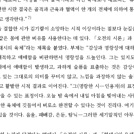
한 시란 결국은 골격과 근육과 혈액이 한 개의 전체에 의하여 
7)
고 생각한다
.”
 결합한 시가 김기림이 소망하는 시적 이상이라는 점보다 눈길
같은 몸에 관한 비유를 사용한다는 데 있다
. 「
오전의 시론
」
과
대시의 육체
”
라는 제목을 붙였다
.
부제는
“
감상과 명랑성에 대
배격하고 애매함을 비판하면서 명랑성을 드높인다
.
그는 있지도
데에서 애매함이 발생하고
,
과하게 슬픔을 표출하는 것은 감상
 있는 그대로의 의미를 꾸미지 않고
,
느낌을 과장하지 않는 솔
고 활발한 시적 결과로 이어진다
. “
그
(
명랑한 시
—
인용자
)
의 표
을 수 있는 표정이다
.
오늘 밤 속에서 내일 아침을 빚어내는 
한 육체에 깃들어서 비로소 완전할 수 있다는 것이 진리다
.
여기
있을 것이다
.
음울
,
패배감
,
은둔
,
탐닉
—
그러한 세기말적인 아무