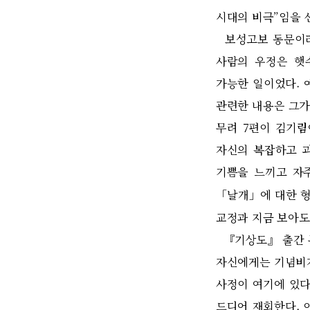
시대의 비극
”
임을 
보성고보 동문이
사람의 우정은 햇
가능한 일이었다
.
관련한 내용은 그가
무려
7
편이 김기림
자신의 복잡하고 
기쁨을 느끼고 자
「
날개
」
에 대한 
교정과 지금 보아도
『
기상도
』
출간
자신에게는 기념비가
사정이 여기에 있
드디어 재회한다
.