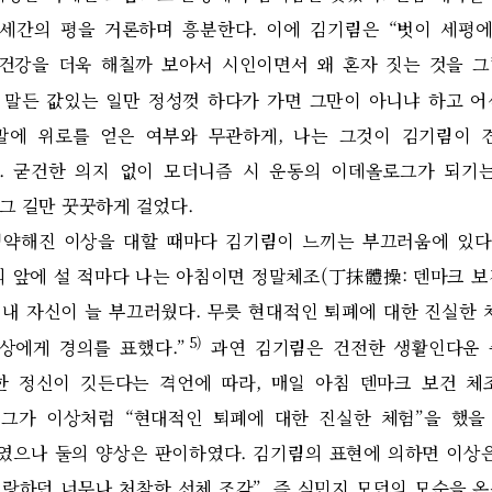
 세간의 평을 거론하며 흥분한다
.
이에 김기림은
“
벗이 세평에
 건강을 더욱 해칠까 보아서 시인이면서 왜 혼자 짓는 것을 
 말든 값있는 일만 정성껏 하다가 가면 그만이 아니냐 하고 
말에 위로를 얻은 여부와 무관하게
,
나는 그것이 김기림이 
.
굳건한 의지 없이 모더니즘 시 운동의 이데올로그가 되기
그 길만 꿋꿋하게 걸었다
.
병약해진 이상을 대할 때마다 김기림이 느끼는 부끄러움에 있다
의 앞에 설 적마다 나는 아침이면 정말체조
(
丁抹體操
:
덴마크 보
 내 자신이 늘 부끄러웠다
.
무릇 현대적인 퇴폐에 대한 진실한 
5)
 상에게 경의를 표했다
.”
과연 김기림은 건전한 생활인다운
한 정신이 깃든다는 격언에 따라
,
매일 아침 덴마크 보건 체
 그가 이상처럼
“
현대적인 퇴폐에 대한 진실한 체험
”
을 했을
였으나 둘의 양상은 판이하였다
.
김기림의 표현에 의하면 이상
랑하던 너무나 처참한 선체 조각
”,
즉 식민지 모던의 모순을 