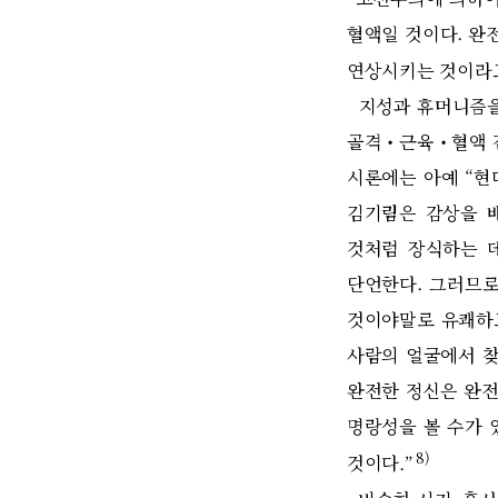
혈액일 것이다
.
완전
연상시키는 것이라
지성과 휴머니즘을
골격
‧
근육
‧
혈액 
시론에는 아예
“
현
김기림은 감상을 
것처럼 장식하는 
단언한다
.
그러므로
것이야말로 유쾌하
사람의 얼굴에서 찾
완전한 정신은 완전
명랑성을 볼 수가 
8)
것이다
.”