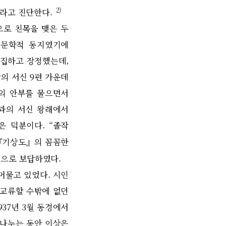
2)
라고 진단한다
.
으로 친목을 맺은 두
 문학적 동지였기에
편집하고 장정했는데
,
상의 서신
9
편 가운데
의 안부를 물으면서
과의 서신 왕래에서
은 덕분이다
. “
졸작
『
기상도
』
의 꼼꼼한
정으로 보답하였다
.
머물고 있었다
.
시인
 교류할 수밖에 없던
937
년
3
월 동경에서
 나누는 동안 이상은