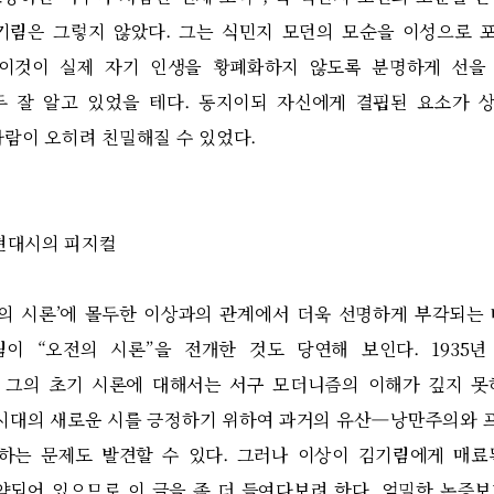
기림은 그렇지 않았다
.
그는 식민지 모던의 모순을 이성으로 
이것이 실제 자기 인생을 황폐화하지 않도록 분명하게 선을
두 잘 알고 있었을 테다
.
동지이되 자신에게 결핍된 요소가 
사람이 오히려 친밀해질 수 있었다
.
현대시의 피지컬
의 시론
’
에 몰두한 이상과의 관계에서 더욱 선명하게 부각되는
림이
“
오전의 시론
”
을 전개한 것도 당연해 보인다
. 1935
 그의 초기 시론에 대해서는 서구 모더니즘의 이해가 깊지 못
시대의 새로운 시를 긍정하기 위하여 과거의 유산
—
낭만주의와 
하는 문제도 발견할 수 있다
.
그러나 이상이 김기림에게 매료
약되어 있으므로 이 글을 좀 더 들여다보려 한다
.
엄밀한 논증보