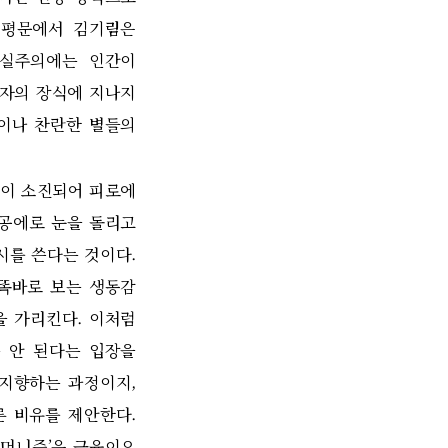
 평문에서 김기림은
실주의에는 인간이
문자의 장식에 지나지
이나 찬란한 별들의
력이 소진되어 피로에
공에로 눈을 돌리고
시를 쓴다는 것이다
.
 똑바로 보는 생동감
을 가리킨다
.
이처럼
 안 된다는 입장을
 지향하는 과정이지
,
른 비유를 제안한다
.
휴머니즘
’
은 근육이요