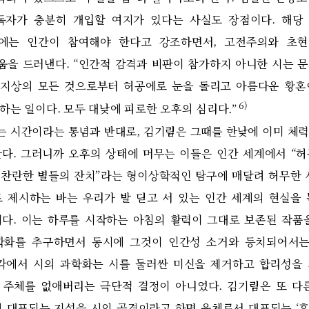
독자가 충분히 개입할 여지가 있다는 사실도 장점이다
.
해당
에는 인간이 참여해야 한다고 강조하면서
,
고전주의와 초현
움을 드러낸다
. “
인간적 감격과 비판이 참가하지 아니한 시는 
 지상의 모든 것으로부터 허공에로 눈을 돌리고 아름다운 황혼
6)
 하는 일이다
.
모두 대낮에 피로한 오후의 심리다
.”
는 시간이라는 통념과 반대로
,
김기림은 그때를 한낮에 이미 체
한다
.
그러니까 오후의 상태에 머무는 이들은 인간 세계에서
“
허
 찬란한 별들의 잔치
”
라는 형이상학적인 탐구에 매달려 허무한 
 제시하는 바는 우리가 발 딛고 서 있는 인간 세계의 현실을
이다
.
이는 하루를 시작하는 아침의 활력이 그대로 보존된 작품
학화를 추구하면서 동시에 그것이 인간성 소거와 등치되어서는
각에서 시의 과학화는 시를 둘러싼 미신을 제거하고 합리성을
 주체를 없애버리는 극단적 결정이 아니었다
.
김기림은 또 다
 대표되는 지성을 시의 골격이라고 하면 육체로서 대표되는
‘