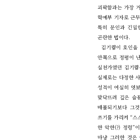
괴팍함과는 가장 
학예부 기자로 근무
특히 문인과 긴밀
곤란한 법이다
.
김기림이 호인을
안목으로 정평이 난
실천가였던 김기
실제로는 다정한 
성격이 여실히 엿
맞닥뜨려 깊은 슬
매몰되기보다 그것
쓰기를 가리켜
“
스
한 악한
(?)
정령
”
이
마냥 그러한 것은