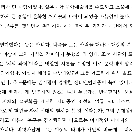
거리가 먼 사람이었다
.
일본대학 문학예술과를 수료하고 스물세 
하게 된 경험이 온화한 처세술의 바탕이 되었을 가능성이 높다
.
한 교류를 맺으면서 취재해야 하는 학예부 기자가 문단에서 
 연기했다는 뜻은 아니다
.
작품을 보든 사람을 대하든 대상의 
 이상이 그의 가식을 간파하지 못했을 리 없다
.
조선 시단의 
림은
‘
시의 과학
’
이라는 냉철한 시론을 주창한 이로 문학계에 알
사람이었다
.
이상이 세상을 떠난
1937
년 그를 애도하기 위해 발
보인다
.
추도문에는 김기림이 경계한 센티멘털리즘이 녹아 있다
.
픔에 빠지는 게 당연하지 않겠느냐고 누군가는 반문할지도 모
 자체의 객관화를 개진한 자타공인 조선의 일급 모더니스트
스로 제 혈관을 짜서 시대의 혈서를 쓴 것
”
이라든가
,
그의 존재성
라고 비유한 문구는 김기림하면 떠오르는 이지적인 이미지와
 아니다
.
비평가답게 그는 이상의 타계가 개인의 비극에 그치