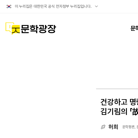
공식
이 누리집은 대한민국 공식 전자정부 누리집입니다.
누리집
확인방법
문학광장
문
건강하고 명랑
김기림의 「故
허희
문학평론,