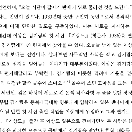
선언하며
, “
오늘 시단이 갑자기 반세기 뒤로 물러선 것을 느낀다
.”
라는 인연이 있으나
, 1930
년대 중반 구인회 동인으로서 본격적
수에 비해 단단한 밀도를 구축하였다
.
이는 서로를 지지하는
예컨대 이상은 김기림의 첫 시집
『
기상도
』(
창문사
, 1936)
를 
 김기림에게 쓴 편지에서 찾아볼 수 있다
.
오늘날 남아 있는 이
에게 보내는 전언이다
.
살펴보면 사무적인 소식은 적고 김기림
괴로운 심경을 털어놓는 이야기가 대부분이었다
.
이상은 김기림
주 편지해달라고 부탁한다
.
김기림의 따뜻한 격려에 기운을 얻
3)
형의 다정한 말씀 골수에 스미오
.”
골수에 스민 고마움을 그는
 세련된
,
검은 바탕에 세로로 긴 은색 직사각형 두 줄을 덧댄 장
 무렵 김기림은 동북제국대학 영문과에 입학하여 일본 센다이에 
 될 만한 첫 시집 출판 작업을 이상에게 위임하고 그와 편지로
다
. 『
기상도
』
출간 후 이상도 일본으로 건너가면서 두 사람은
1
이상은 피폐한 모습으로 골방에서 김기림을 맞았다
.
한참 대화를