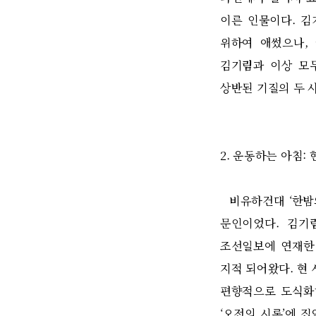
이른 인물이다
.
김
위하여 애썼으나
,
김기림과 이상 모
상반된 기질의 두 
2.
운동하는 아침
:
비유하건대
‘
한밤
문인이었다
.
김기
조선일보에 연재한
지적 되어왔다
.
현 
편향적으로 도식화
‘
오전의 시론
’
에 집