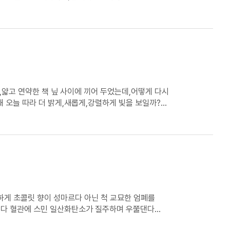
,얇고 연약한 책 닢 사이에 끼어 두었는데,어떻게 다시
왜 오늘 따라 더 밝게,새롭게,강렬하게 빛을 보일까?
게 초콜릿 향이 성마르다 아닌 척 교묘한 엄폐를
이다 혈관에 스민 일산화탄소가 질주하며 우쭐댄다
타르의 흔적.