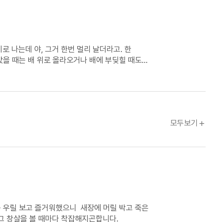
로 나는데 야, 그거 한번 멀리 날더라고. 한
나갔을 때는 배 위로 올라오거나 배에 부딪힐 때도
글틴
모두보기
 우릴 보고 즐거워했으니 새장에 머릴 박고 죽은
. 그 창살을 볼 때마다 착잡해지곤합니다.