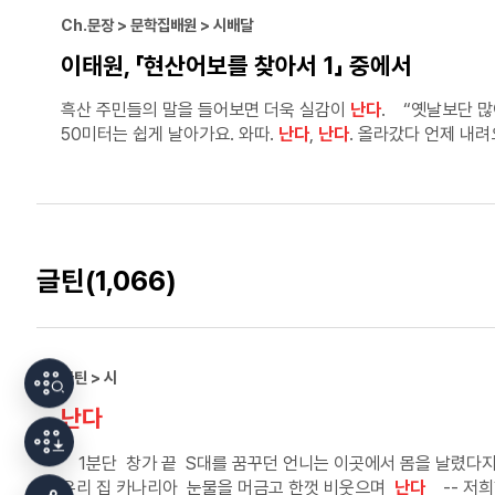
Ch.문장 > 문학집배원 > 시배달
이태원, 「현산어보를 찾아서 1」 중에서
흑산 주민들의 말을 들어보면 더욱 실감이
난다
. “옛날보단 많
50미터는 쉽게 날아가요. 와따.
난다
,
난다
. 올라갔다 언제 내려
있지라.” 헤밍웨이의 『노인과 바다』에서 산티애고는 날치에 대해 각별한 애정을 보인다. 노인은 노를 저으며 날치가 물 위로 튀
속을 헤치며 날 때의 슛슛 하는 마찰음을 들었다. 날치는 바다에서 소중한 친구가 되어주었기
채운다. 날치는 깨끗하게 씻어서 언제라도 먹을 수 있게끔 되
글틴
(1,066)
글틴 > 시
난다
1분단 창가 끝 S대를 꿈꾸던 언니는 이곳에서 몸을 날렸다지
우리 집 카나리아 눈물을 머금고 한껏 비웃으며
난다
-- 저희