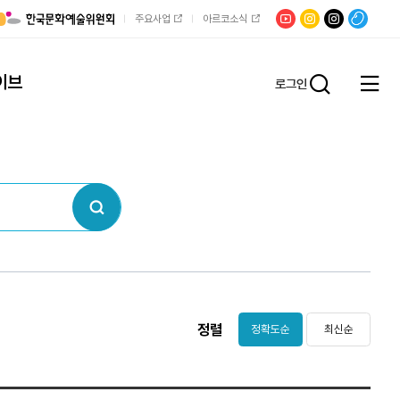
유튜브
문학광장
채널문장
팟빵
주요사업
아르코소식
인스타그램
인스타그램
이브
로그인
전체
통합검
메뉴
열기
검색
정렬
정확도순
최신순