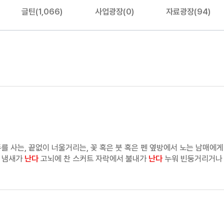
글틴(1,066)
사업광장(0)
자료광장(94)
에서는 유황 냄새가
난다
고뇌에 찬 스커트 자락에서 불내가
난다
누워 빈둥거리거나 낮잠을 자본 적 없다 시간의 뼈를 갈아, 읽거나