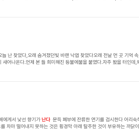
늘 난 찾았다,오래 숨겨졌던빛 바랜 낙엽 찾았다오래 전날 먼 곳 기억 속
이 새어나온다.언제 본 들 희미해진 등불에불을 붙였다.자주 봤을 터인데,
를 가로질러꿈과 이상 속에 떠다닌다.
담배에게서 낯선 향기가
난다
문득 폐부에 잔류한 연기를 검시한다 어리숙하
그를 차마 떨어내지 못하는 것은 횡경막 아래 탈주한 것이 부유하는 까닭
상승한다 초콜릿 향을 풍기는 혈관이 움틀인다 검지와 중지 사이 음각된 