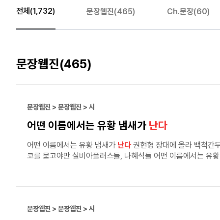
전체(1,732)
문장웹진(465)
Ch.문장(60)
문장웹진
(465)
문장웹진 > 문장웹진 > 시
어떤 이름에서는 유황 냄새가
난다
어떤 이름에서는 유황 냄새가
난다
권현형 장대에 올라 백척간두를 사는, 끝없이 너울거리는, 꽃 혹은 붓 혹은 펜 옆방에서 노는 남매에게 빵과 우유를 들여 주고 부엌의 가스레인지에 가스에
코를 묻고야만 실비아플러스들, 나혜석들 어떤 이름
쓰거나 그리거나 사랑하거나 자신을 화두삼아 일생을 날아간 새 화폭이 닳도록 고쳐 그리고 고쳐 그린 그림 속 작약은 크고 탐스런 심장을 가졌다 그림마다 문장文章마다 심장이 두근거린다
여자이고, 어머니이고, 아내이고, 예술가이고, 사람인 그녀는 마른 등짝에 화구와 레코드와 책과 펜만 짊어진 채 여자를 버리고 어머니를 버리고 아내를 버리고 자신이 그린 불내나는 그림
속으로 꽃이 만발한 그림 속으로 걸어 들어갔다
문장웹진 > 문장웹진 > 시