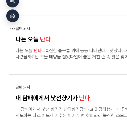
글틴 > 시
나는 오늘
난다
나는 오늘
난다
…폭신한 솜구름 위에 둥둥 떠다닌다… 찾았다…오
나왔을까? 난 오늘 태양을 잡았다얼어 붙은 거친 손 속 밝은 빛
난 오늘 난다.저 푸른 빛깔 끊임없이 이어지는 파란 희망 바다
글틴 > 시
내 담배에게서 낯선향기가
난다
내 담배에게서 낯선 향기가 난다향기담배-고 2 김태형- 내 
시도하는 타르 어느새 매수된 이가 누런 허파꽈리 눅진한 스모
좌심실 좌심방 우심방 우심실 차례로 도발당해 심박이 단계별로 