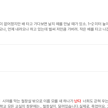
이 없어졌지만 배 타고 가다보면 날치 떼를 만날 때가 있소. 1~2 미터 높이
오나, 언제 내려오나 하고 있는데 벌써 저만큼 가버려. 작은 배를 타고 
어나올 때의 부르르 떨리는 진동음과 빳빳한 날개로 어둠
에 노인은 날치를 무척 좋아했다. 그리고 이율배반적이기는 하지만 노인은 날치를 잡아 허기를
어 있었다.
 시야를 막는 철창살 밖으로 이름 모를 새 하나가
난다
너희도 갇혀 우는
학교 모든 교실의 창문에는.. 철창살이, 달려있습니다.실제로, 죽었어요