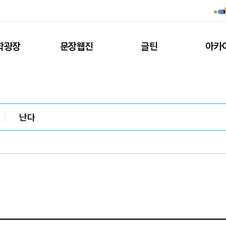
학광장
문장웹진
글틴
아카