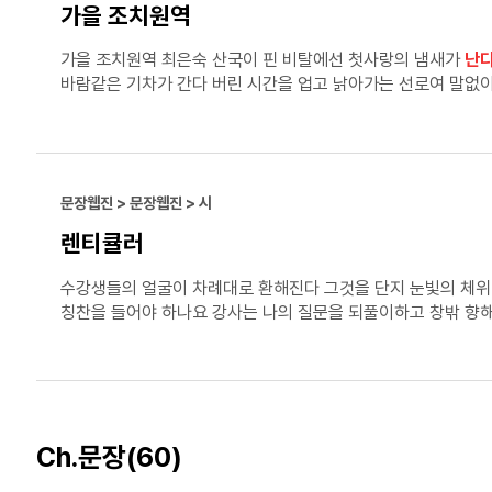
가을 조치원역
가을 조치원역 최은숙 산국이 핀 비탈에선 첫사랑의 냄새가
난
바람같은 기차가 간다 버린 시간을 업고 낡아가는 선로여 말없
문장웹진 > 문장웹진 > 시
렌티큘러
수강생들의 얼굴이 차례대로 환해진다 그것을 단지 눈빛의 체위 변형이라 읽는 
칭찬을 들어야 하나요 강사는 나의 질문을 되풀이하고 창밖 향
싸매고 바람소리가 비명처럼 점점 세게 들려온다 조명은 사방으로 돌
펼쳤던가 이리저리 휘날리던 팔들이 하나씩 쓰러지고 겨드
Ch.문장
(60)