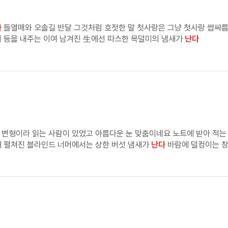
다
들열매와 오솔길 반달 그것처럼 호젓한 말 첫사랑은 그냥 첫사랑 쌉싸름
이 등을 내주는 이여 남겨진 生에선 따스한 목덜미의 냄새가
난다
사람이 있었고 아름다운 눈 맞춤이네요 노트에 받아 적는 사람이 있었고 그런데요 악마를 
해 펼쳐진 블라인드 너머에서는 상한 버섯 냄새가
난다
바람에 덜컹이는 창문 우리는 강의를 듣는다 각자의 담요로 얼굴을 꽁꽁
고 있을 것이다 와르르 바닥 위로 엎질러진 비둘기들은 자신이 왜 등장한 것인
랑이에서 풍겨오는 으깨진 풀냄새와 우리를 빗는 손이 있어 강의는 계속될 것