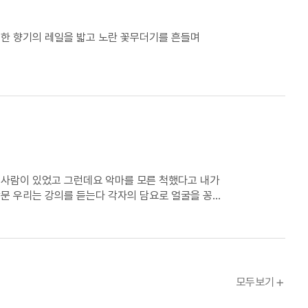
한 향기의 레일을 밟고 노란 꽃무더기를 흔들며
모른 척했다고 내가
지 모르는 얼굴인데 우리는 날개를
이다
Ch.
모두보기
문장