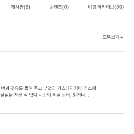
게시판(8)
콘텐츠(0)
비평 아카이브(39)
문장웹진
모두보기