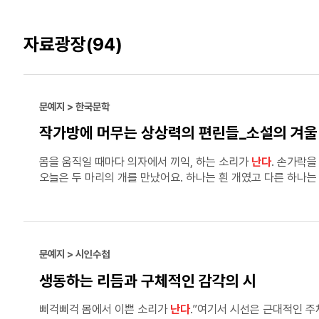
자료광장
(94)
문예지 > 한국문학
작가방에 머무는 상상력의 편린들_소설의 겨울
몸을 움직일 때마다 의자에서 끼익, 하는 소리가
난다
. 손가락을
오늘은 두 마리의 개를 만났어요. 하나는 흰 개였고 다른 하나는 
서로의 소리만, 오직 서로의 목소리만, 오직 서로의 냄새만, 오
둘을 만나게 해주세요. 몸을 움직일 때마다 성대에서 끼익, 하
눈동자를 가진 생물들을 나는 좋아합니다. 몸을 움직일 때마다 
문예지 > 시인수첩
생동하는 리듬과 구체적인 감각의 시
삐걱삐걱 몸에서 이쁜 소리가
난다
.”여기서 시선은 근대적인 주