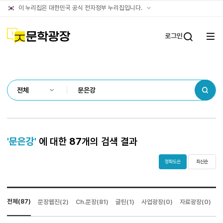
통합검색
공식
이 누리집은 대한민국 공식 전자정부 누리집입니다.
결과
누리집
확인방법
문학광장
로그인
전체
통합검
메뉴
열기
검색
'문은강'
에 대한
87
개의 검색 결과
정확도순
최신순
전체(87)
문장웹진(2)
Ch.문장(81)
글틴(1)
사업광장(0)
자료광장(0)
게