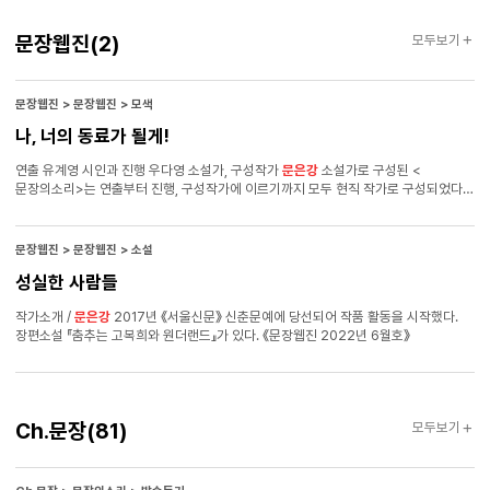
문장웹진
문장웹진
(2)
모두보기
문장웹진 > 문장웹진 > 모색
나, 너의 동료가 될게!
연출 유계영 시인과 진행 우다영 소설가, 구성작가
문은강
소설가로 구성된 <
문장의소리>는 연출부터 진행, 구성작가에 이르기까지 모두 현직 작가로 구성되었다는
점에서 여타 문학 라디오 프로그램과는 조금 차이가 있습니다. 그중에서도 연출을
담당하는 유계영 작가와 ‘문장의소리 연출가’로서의 정체성을 중심으로 인터뷰를
진행했어요. 간단한 자기소개 부탁드려요. 시 쓰는 유계영입니다. 네 권의 시집과 한
문장웹진 > 문장웹진 > 소설
권의 산문집을 썼고요. 782회부터 문장의소리 연출을 맡고 있어요. 가장 먼저 <
성실한 사람들
문장의소리>를 언제, 어떤 과정을 거쳐 알게 되셨는지 궁금합니다. 문예창작과를
졸업해서 대학 시절부터 현역 작가들의 수업을 많이 들었어요. 특강이나 합평회에
작가소개 /
문은강
2017년 《서울신문》 신춘문예에 당선되어 작품 활동을 시작했다.
초청된 작가들을 만나볼 기회도 많았죠. 특강에 와주셨던 분 중 조연호 시인을 참
장편소설 『춤추는 고복희와 원더랜드』가 있다. 《문장웹진 2022년 6월호》
좋아했는데요. 시인이 <문장의소리> 연출을 맡고 계시다는 사실을 통해 처음 <
문장의소리>의 존재를 알게 됐습니다.
Ch.
Ch.문장
(81)
모두보기
문장