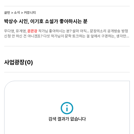
당선되며 작품 활동을 시작하였다. 장편소설 『춤추는 고복희와 원더랜드』 등이 있다. ●
오프닝 : 소라. 소라면 어떨까. 문장의소리, 소라 여러분. 소라를 귀에 대면 바람이
소라의 구조를 관통하면서 세상의 온갖 소리를 들려주잖아요.
글틴 > 소식 > 커뮤니티
박상수 시인, 이기호 소설가 좋아하시는 분
우다영, 유계영,
문은강
작가님 좋아하시는 분? 설마 아직... 문장의소리 공개방송 방청
신청 안 하신 건 아니겠죠? 다섯 작가님이 문학 토크하는 걸 앞에서 구경하는, 생각만
해도 꿀잼인 자리! 저도 가고 싶은데 저 대신 다녀오실 분 구합니다 .. . .. ㅜㅜ 자세한
내용과 신청 방법은 아래 문학광장 공지사항에서 확인해보세요. 참고로 신청은
오늘까지예요!!!!!!!! https://munjang.or.kr/board.es?
mid=a12501000000&bid=0023&act=view&ord=B&list_no=110491&nPag
사업광장
(0)
e=1&c_page= (사연 보내면 책 주는 이벤트도 있대요...!)
검색 결과가 없습니다