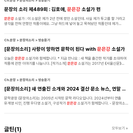
Ch.문장 > 문장의소리 > 방송듣기
문장의 소리 제489회 : 김호애,
문은강
소설가 편
문은강
소설가 : 이 소설은 제가 2년 전에 썼던 소설인데. 사실 제가 투고를 할 거라고
생각을 전혀 안했던 작품이에요. 그냥 하드에 넣어 놓고 묵혀놨던 작품인데 제가
가끔씩 꺼내서 볼 때마다 울더라고요. 제 소설인데 제가 너무 슬퍼서. (웃음) 그래서 이
소설에 어떤 뭔가 사람의 마음을 움직이는 지점이 있지 않을까 라는 생각이 들어서
조금 많이 고쳐서 이번에 서울신문에 내게 됐습니다. Q. 청취자 분들께 이 책 한번 꼭
Ch.문장 > 문장의소리 > 방송듣기
읽어봐 주십사 하면서 추천하시고 싶은 책도 한 권 뽑아 달라 말씀 드렸는데
문은강
[문장의소리] 사랑이 망하면 문학이 된다 with
문은강
소설가
작가님은 어떤 작품 골라 오셨어요? A.
문은강
소설가 : 저는 커트 보네거트의 <나라
없는 사람>이라는 작품. 제가 신춘문예 준비할 때 제일 많이 본 책이에요. 그래서 저는
오늘은
문은강
소설가와 함께합니다. * 지금 만나요 : 새 책을 출간한 작가를 초대하여
소설을 쓸 때 소설이 잘 안 읽히더라고요.
작품에 관한 이야기를 나눕니다. [작가소개]
문은강
소설가는 2017년 《서울신문》
신춘문예에 단편소설 「밸러스트」가 당선되며 작품 활동을 시작하였다. 장편소설
『춤추는 고복희와 원더랜드』 등이 있다. 최근 장편소설 『인간이란 좋겠네』를
출간하였다. [방송내용] 00:00 인트로 /
문은강
소설가의 장편소설 『인간이란 좋겠네』
Ch.문장 > 문장의소리 > 방송듣기
중에서 02:10 근황 02:58 출간 소감 04:40 제목 06:54 인간에 대한 생각 09:00
[문장의소리] 새 연출진 소개와 2024 결산 문소 뉴스, 연말 스태프 특집 | 795회 2부
종교 13:38 사랑 18:40 캐릭터 설정의 의도 21:24 인간에게 상처란 23:20 어떤
인물에게 마음이 가는지 26:16 어떤 마음으로 가 닿길 바라며 쓰셨는지 30:00 어떤
문학광장 〈문장의소리〉는 2005년 시작된 문학 라디오입니다. 2024년부터 연출
유년을 보내셨는지 33:48 강민우 형사 38:26 일기 44:58 『인간이란 좋겠네』 3부
유계영 시인, 진행 우다영 소설가, 구성작가
문은강
소설가가 함께합니다. - 문장의소리
마지막 일부 낭독 46:30 아웃트로 Q.
2024 연말 결산 특집 : 문장의소리 연출진인 유계영 시인,
문은강
소설가와 함께
2024 연말 결산을 진행합니다. 유계영 시인은 2010년 《현대문학》 신인 추천으로
작품 활동을 시작하였다. 시집 『온갖 것들의 낮』, 『이제는 순수를 말할 수 있을 것 같다』,
『이런 얘기는 좀 어지러운가』, 『지금부터는 나의 입장』, 산문집 『꼭대기의 수줍음』 등이
글틴
글틴
(1)
모두보기
있다.
문은강
소설가는 2017년 《서울신문》 신춘문예에 단편소설 「밸러스트」가