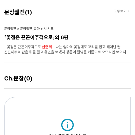
문장웹진
문장웹진
(1)
모두보기
문장웹진 > 문장웹진_콤마 > 시·시조
「꽃점은 끈끈이주걱으로」외 6편
꽃점은 끈끈이주걱으로
신춘희
나는 엄마의 꽃점대로 꼬리를 잡고 태어난 딸,
끈끈이주걱 같은 뒤를 달고 유년을 보냈지 창문이 달빛을 커튼으로 오므리면 보이지
않는 별들에게도 하나둘 이름을 지어 주었어 주술처럼 내 안에서 휘돌다가 꽃잎으로
흩어진 나날들, 끝내 나는 혼자 남겨졌지 그때부터 슬픔이 눈동자에 들러붙었던 거야
엄마가 남겨 준 건 지독히 외로운 점액뿐 그 꼬리를 어쩌지 못하고 맹목 같은 꼬리
나는 내 것보다 너그러운 꼬리를 가지고 있는 사람을 찾았어 사춘기를 소화시켜
Ch.문장
(0)
고백을 받아들일 줄 아는 나이가 되었지 내게 달콤하게 달라붙은 사람이 애인이 되었어
하지만 애인은 여러해살이 비밀에 서식하는 사람이었지 여자와 여자가 겹쳐도 가리지
않더니 바람에 이리저리 튀는 방아깨비처럼 되었어 소문은 돌고 돌아 쉽게 주울 수
있었지 기회 같은 꼬리 꽃이 피고 질 때쯤 새벽에 서둘러 되돌아온 애인은 화려한
꽁지깃이 없이 초라했어 나는 한 번 더 나의 점성을