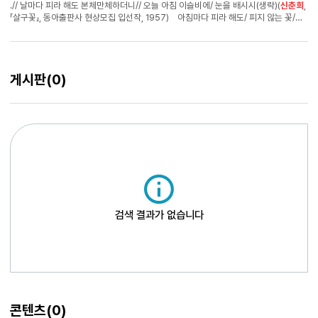
.// 날마다 피라 해도 본체만체하더니// 오늘 아침 이슬비에/ 눈을 배시시(생략)(
신춘희
,
「살구꽃」, 동아출판사 현상모집 입선작, 1957) 아침마다 피라 해도/ 피지 않는 꽃/
(생략)// 물을 주면서 졸라도/ 피지 않는 꽃(생략)// 날마다 피라 해도/ 피지 않는 꽃
(생략)// 오늘 아침 이슬에/ 피어났어요.(○○○, 「꽃밭」, 『동그라미 편지』, 1973)
○○○의 「꽃밭」은 신춘희의 「살구꽃」을 불필요한 진술을 덧붙여 표절한 것이다.
원작을 부연한 것에 지나지 않는다. ‘생략’부분이 더욱 그렇다. 이 밖에도, 김종상
게시판
(0)
시인은 둘 이상의 작품을 모자이크한 동시로 「하늘」을 적시(摘示)하였으나, 작품
전편을 찾아보는 것은 연구자나 독자의 과제로 남았다. (4)패러디 패러디(parody)
란 원작(原作)을 비틀어 우스꽝스럽게 풍자한 작품을 가리킨다. 시에서 비교적 자주
출현한다.
검색 결과가 없습니다
콘텐츠
(0)