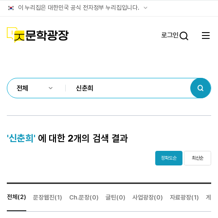
통합검색
공식
이 누리집은 대한민국 공식 전자정부 누리집입니다.
결과
누리집
확인방법
문학광장
로그인
전체
통합검
메뉴
열기
검색
'신춘희'
에 대한
2
개의 검색 결과
정확도순
최신순
전체(2)
문장웹진(1)
Ch.문장(0)
글틴(0)
사업광장(0)
자료광장(1)
게시