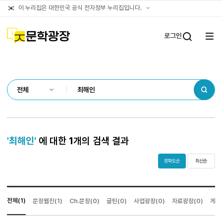
통합검색
공식
이 누리집은 대한민국 공식 전자정부 누리집입니다.
결과
누리집
확인방법
문학광장
로그인
전체
통합검
메뉴
열기
검색
'최해인'
에 대한
1
개의 검색 결과
정확도순
최신순
전체(1)
문장웹진(1)
Ch.문장(0)
글틴(0)
사업광장(0)
자료광장(0)
게시