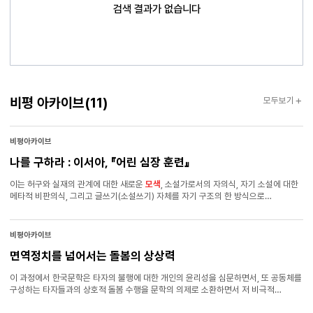
검색 결과가 없습니다
비평아카이브
비평 아카이브
(11)
모두보기
비평아카이브
나를 구하라 : 이서아, 『어린 심장 훈련』
이는 허구와 실재의 관계에 대한 새로운
모색
, 소설가로서의 자의식, 자기 소설에 대한
메타적 비판의식, 그리고 글쓰기(소설쓰기) 자체를 자기 구조의 한 방식으로
의미화하는 전략 등으로 나타난다. 그리고 그 문제의식의 중심에 있는 것은 소설이
결코 현실의 문제에 대한 면책권을 가질 수 없다는 생각이다. 그래선지 작가가
반복적으로 강조하는 것은 작가의 창작 윤리다. 즉 작가는 어떤 경우에도 창작의
비평아카이브
권리와 표현의 자유를 내세우며 누군가를 함부로 다치게 해서는 안 된다는 것이다.
면역정치를 넘어서는 돌봄의 상상력
그런 점에서 ｢푸른 생｣의 결말에서 ‘나’가 조력자 A 없이 오직 “나의 상상”만으로
“안전하게” 출수에 성공하는 에피소드는, 다른 누군가의 삶을 착취하거나 모방하지
이 과정에서 한국문학은 타자의 불행에 대한 개인의 윤리성을 심문하면서, 또 공동체를
않는 재현의 가능성에 대한 문학적 비유라고 할 수 있다. 그러나 과연 아무런 인용 없이
구성하는 타자들과의 상호적 돌봄 수행을 문학의 의제로 소환하면서 저 비극적
‘나의 상상’만으로 문학은 성립할 수 있나? 이제 문학의 최종 목적지는 ‘안전’이 된
양식에서 벗어나는 길을
모색
중에 있는 듯하다. 특히 가족이라는 협소한 공동체의
걸까?