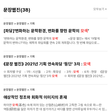
문장웹진
문장웹진
(38)
모두보기
문장웹진 > 문장웹진 > 기획
[좌담]‘변화하는 문학환경, 변화를 향한 문학의
모색
’
‘변화하는 문학환경, 변화를 향한 문학의
모색
’ <문장 웹진> 에서 ‘어떻게
문학이 변하니?’라는 제목의 좌담회를 연속 2회 개최합니다. 첫 번째 좌담으로
‘변화하는 문학환경, 변화를 향한 문학의 모색’이라는 주제로 좌담회가
개최되었습니다. 좌담회에는 백가흠(소설가), 서효인(시인), 소영현(문학평론가),
장성규(문학평론가), 그리고 사회자로 오창은 문학평론가(문장 웹진 편집위원)가
문장웹진 > 문장웹진 > 기획
참여했습니다. 메이저 출판사 중심의 문학출판, 문창과를 중심으로 한 작가들의 배출,
《문장 웹진》 2021년 기획 연속좌담 ‘등단’ 3차 :
모색
비평의 왜소화와 불공정성, 그리고 세계 문학과 한국 문학의 만남 등 다양한 테마로
자유로운 의견개진이 이뤄졌습니다. 한국 문학 현장에 대한 생생하고 도발적인
ㅇ 회차별 구성 - 1차 : 시선들 - 2차 : 확장성 - 3차 :
모색
- 4차 : 현장 《문장
목소리가 담긴 좌담회에 독자 여러분의 많은 관심과 호응 바랍니다.
웹진》 2021년 기획 연속좌담 ‘등단’3차
모색
ㅇ 회의명 :《문장 웹진》 2021년
기획 연속좌담 ‘등단’ 3차 :
모색
- 작가가 된다는 것 - 과도기의 데뷔 풍경 -
신춘문예에 관해 - 문예지의 청탁과 투고 - 아카이브와 접근성 - 못다 한
이야기들 ㅇ 참여자 - 노태훈(사회, 문학평론가) - 소영현(문학평론가, 웹진
문장웹진 > 문장웹진 > 기획
《비유》 편집위원) - 이경재(문학평론가, 《문학인》 편집위원) - 이슬기(기자,
애상적인 정조와 회화적 이미지의 혼재
《서울신문》) - 한소범(기자, 《한국일보》) 〈개회〉 노태훈 : 《문장 웹진》 기획
연속좌담 3차입니다. 등단이라는 주제로 이야기를 나누려고 하는데요. 저는 사회를
하이얀
모색
(暮色) 속에 피어 있는 산협촌(山峽村)의 고독한 그림 속으로 파―란
맡은 문학평론가 노태훈이라고 합니다. 평론가 두 분, 기자님 두 분을 모셨어요.
역등(驛燈)을 달은 마차가 한 대 잠기어가고 바다를 향한 산마루길에 우두커니 서 있는