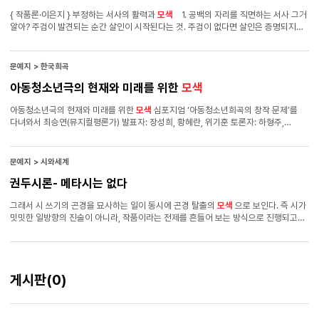
{ 작품론·이은지 } 부정하는 서사의 활력과
모색
1. 공백의 자리를 직면하는 서사 그거
알아? 주검이 발견되는 순간 살인이 시작된다는 것. 주검이 없다면 살인은 증명되지
못하고, 증명되지 못한 살인은 일어나지 않은 것이나 다름없어. —「실내극 이후」, 11쪽.
생의 기원 Ursprung, 즉 맨 처음 세상 밖으로 나오던 때를 기억하는 사람은 아마
없을 것이다. 그러나 생의 기원처럼 여겨지는 장면Urszene은 누구나 기억하고 있다.
문예지 > 한국희곡
기억의 첫 문단에는 낯선 어른의 손을 멋모르고 붙잡은 날, 식탁 아래로 숟가락을
아동청소년극의 현재와 미래를 위한
모색
떨어뜨린 날처럼 결코 생의 시작점이 될 수는 없을 법한 장면이 당당히 자리하고 있다.
기억의 주체가 그 장면 이전으로 거슬러 올라가려고 애를 쓸수록 첫문단에 버티고 서
아동청소년극의 현재와 미래를 위한
모색
심포지엄 ‘아동청소년희곡의 창작 문제’를
있는 그 장면에 걸려 넘어질 뿐이다. 이쯤 되면 그 장면이 정말로 생의 기원인지의 진위
다녀와서 최승연(뮤지컬평론가) 발표자: 장성희, 황혜란, 위기훈 토론자: 하형주,
여부는 중요치 않다.
김나영, 김유미 주관: 한국희곡작가협회 일시: 2015년 7월 30일 오전 11시 오후 1시
30분 장소: 예술가의 집 다목적홀 왜 아동청소년희곡의 ‘창작 문제’인가 2015년
제23회 아시테지 국제여름축제 기간 중 ‘아동청소년희곡의 창작 문제’라는 제목으로
문예지 > 시와세계
심포지엄이 열렸다. 이 심포지엄은 연극계에서 가장 안정적이고 체계적인 운영을
권두시론- 메타시는 없다
보여주고 있는 단체인 아시테지 한국본부가 본격적으로 아동청소년극의 ‘창작 문제’를
제기하고 이를 한국희곡작가협회와 공유하여 개최되었다. 아시테지 한국본부에서
그래서 시 쓰기의 곤경을 묘사하는 일이 동시에 곤경 탈출의
모색
으로 보인다. 즉 시가
처음으로 기획한 아동청소년극 심포지엄이 ‘창작 문제’를 초점화하고 있다는 점은 몇
밋밋한 일방향의 진술이 아니라, 작품이라는 전제를 흔들어 보는 방식으로 진행되고
가지 중요한 의미를 갖고 있다.
있다. 작품과 창작자의 분 리를 해체함으로써, 작품에 시인이라는 외부적 차원을
도입하는 것 이다. 시인이라는 현장성이 투입되고 그의 기획의 성패를 그대로 보
여주면서 진행되기에 시의 일면성은 깨지고 만다. 작품은 계속 평가 받거나 수정되면서
다시 쓰여진다. 이것이 바로 메타시로 여겨지는 측면이다. 언어가 있고, 언어의 위에서,
게시판
(0)
언어 너머에서 작용하는 또 한 층위의 언어가 가정되는 것이다. 이러한 방식이 언어의
곤경을 뚫고 나가는 길로 여겨지게 만든다. 「안락의자와 시」외에도 떠오르는 시가
있다. 장정일의 「길안에 서의 택시잡기」도 비슷한 여정을 보여준다. 계속 종이를 갈아
끼우 면서 시 쓰기를 고쳐 나가고 새로 시도하는 과정이 들어 있어 오규 원의 시와