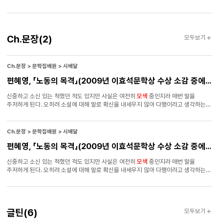
전신주 위엔 지나가던 구름이 하나 새빨간 노을에 젖어 있었다 바람에 불리우는 작은
집들이 창을 내리고 갈대밭에 묻히인 돌다리 아래선 작은 시내가 물방울을 굴리고 안개
자욱―한 화원지(花園地)의 벤취 위엔 한낮에 소녀들이 남기고 간 가벼운 웃음과
시들은 꽃다발이 흩어져 있다 외인묘지의 어두운 수풀 뒤엔 밤새도록 가느란 별빛이
Ch.
Ch.문장
(2)
모두보기
내리고 공백(空白)한 하늘에 걸려 있는 촌락의 시계가 여윈 손길을 저어 열시를
문장
가리키면 날카로운 고탑(古塔)같이 언덕 위에 솟아 있는 퇴색한 성교당(聖敎堂)의
지붕 위에선 분수처럼 흩어지는 푸른 종소리 ―「외인촌」 전문 이
시의 시간적 배경은 ‘
모색
(暮色)’, ‘노을’로 상징되는 저물 무렵에서 시작된다.
Ch.문장 > 문학집배원 > 시배달
편혜영, 「노동의 목격」(2009년 이효석문학상 수상 소감 중에서)
신중하고 소신 있는 척했던 적도 있지만 사실은 여전히
모색
중인지라 매번 말을
주저하게 된다. 오히려 소설에 대해 말로 확신을 내세우지 않아 다행이라고 생각하는
쪽이다. 스스로 궁리해낸 가치와 의미에 매혹되지 않고, 그저 즐겁기 때문에 계속 쓰고
있으며 앞으로도 기꺼이 그럴 것이라는 게 작가로서 나의 유일한 자부이다. 일상 속
개인은 이미 서정을 잃은 세계에 압도당해 무능해졌지만, 그래도 계속해서 소설 속
Ch.문장 > 문학집배원 > 시배달
인물과 함께 세계의 뒤쪽 어딘가로, 숨겨진 검은 구멍 쪽으로, 깊고도 어두워 아름다운
편혜영, 「노동의 목격」(2009년 이효석문학상 수상 소감 중에서)
밤길로 걸어 들어가고 싶다. ="wooriSaebomRC1">● 작가 : 편혜영 - 1972년
서울에서 태어났으며, 2000년 서울신문 신춘문예로 등단. 소설집 『아오이가든』
신중하고 소신 있는 척했던 적도 있지만 사실은 여전히
모색
중인지라 매번 말을
『사육장 쪽으로』 등이 있음. 이효석문학상을 수상함. ="wooriSaebomRC1">● 낭독
주저하게 된다. 오히려 소설에 대해 말로 확신을 내세우지 않아 다행이라고 생각하는
: 김성미 - 배우. ‘하녀들’ ‘관객모독’ 등 출연.
쪽이다. 스스로 궁리해낸 가치와 의미에 매혹되지 않고, 그저 즐겁기 때문에 계속 쓰고
있으며 앞으로도 기꺼이 그럴 것이라는 게 작가로서 나의 유일한 자부이다. 일상 속
개인은 이미 서정을 잃은 세계에 압도당해 무능해졌지만, 그래도 계속해서 소설 속
인물과 함께 세계의 뒤쪽 어딘가로, 숨겨진 검은 구멍 쪽으로, 깊고도 어두워 아름다운
글틴
글틴
(6)
모두보기
밤길로 걸어 들어가고 싶다. ="wooriSaebomRC1">● 작가 : 편혜영 - 1972년