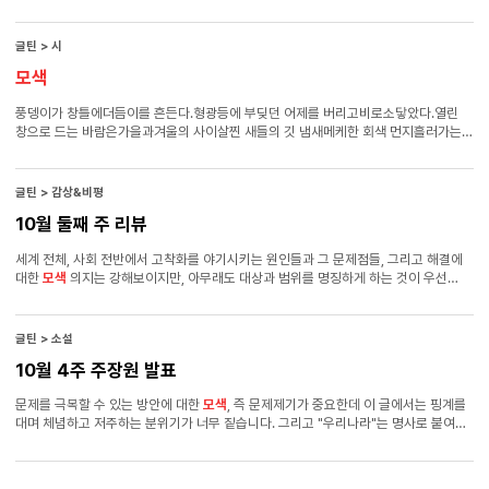
서울에서 태어났으며, 2000년 서울신문 신춘문예로 등단. 소설집 『아오이가든』
『사육장 쪽으로』 등이 있음. 이효석문학상을 수상함. ="wooriSaebomRC1">● 낭독
: 김성미 - 배우. ‘하녀들’ ‘관객모독’ 등 출연.
글틴 > 시
모색
풍뎅이가 창틀에더듬이를 흔든다.형광등에 부딪던 어제를 버리고비로소닿았다.열린
창으로 드는 바람은가을과겨울의 사이살찐 새들의 깃 냄새메케한 회색 먼지흘러가는
세계 앞에서,연갈색더듬이를 흔든다.흔든다흔든다시작은 언제나 갑작스러운 거라고
말한다.그리고―
글틴 > 감상&비평
10월 둘째 주 리뷰
세계 전체, 사회 전반에서 고착화를 야기시키는 원인들과 그 문제점들, 그리고 해결에
대한
모색
의지는 강해보이지만, 아무래도 대상과 범위를 명징하게 하는 것이 우선
관건일 것 같습니다. 또한 A문장과 B문장과 C문장이 있다고 할 때, 그 A,B,C사이의
논리적 연결관계, 정합성이 다소 느슨한 부분들도 진지하게 생각해봐야할 것 같습니다.
이후, 이 문제의식을 보다 명징하게 설득력 있게 표현한 글을 기대하겠습니다. 이 글의
글틴 > 소설
문제의식과 패기 자체는 드물므로 소중한 것이니까요.
10월 4주 주장원 발표
문제를 극복할 수 있는 방안에 대한
모색
, 즉 문제제기가 중요한데 이 글에서는 핑계를
대며 체념하고 저주하는 분위기가 너무 짙습니다. 그리고 "우리나라"는 명사로 붙여서
씁니다.상산 님의 [세계일주]현재 전세계는 대부분의 지역이 하루면 비행기타고 오갈
수 있죠. 중국이라고 딱히 비행기를 가지고 거리를 따질 필요는 없겠습니다. 이야기의
진행 상 이미 죽은 사람이 편지를 보냈다, 라는 이야기겠는데 그다지 설득력이 있는