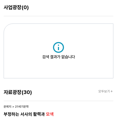
이야기는 아니었습니다. 이번 주 주장원은 共感 님의 [덧니]가 되겠습니다. 병맛킹
사업광장
(0)
님의 경우 지난번 글보다 좋아지긴 했으나 같은 글로 지난 번에 주장원을 이미
수상했으므로 수상에서는 제외했습니다.
검색 결과가 없습니다
자료광장
자료광장
(30)
모두보기
문예지 > 21세기문학
부정하는 서사의 활력과
모색