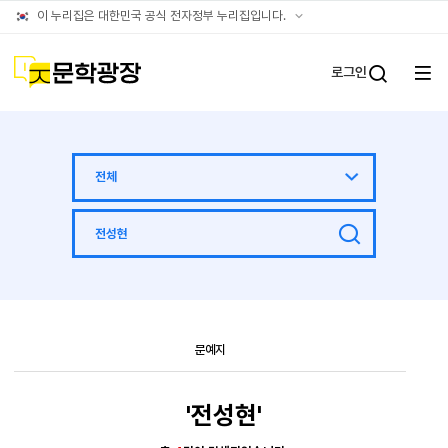
공식
이 누리집은 대한민국 공식 전자정부 누리집입니다.
누리집
확인방법
문학광장
로그인
전체
통합검
메뉴
열기
전체
DB
검색
DB
문예지
메뉴
'전성현'