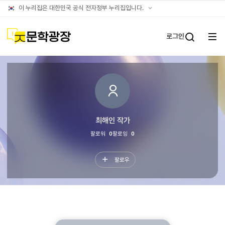
문학광장누리집
공식
이 누리집은 대한민국 공식 전자정부 누리집입니다.
(대표)
누리집
확인방법
문학광장
로그인
전체
통합검
메뉴
열기
타인이
보는
나의문장
최해인
작가
팔로워
0
팔로잉
0
팔로우