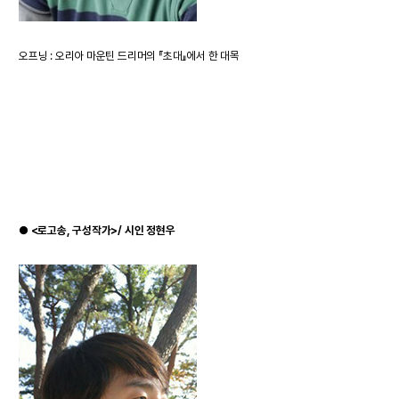
오프닝 : 오리아 마운틴 드리머의 『초대』에서 한 대목
●
<로고송, 구성작가>/ 시인 정현우