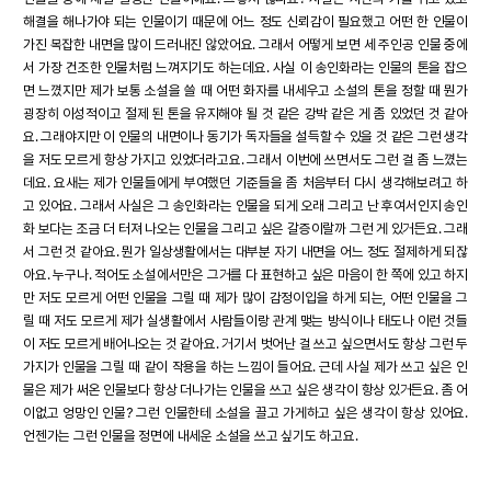
해결을 해나가야 되는 인물이기 때문에 어느 정도 신뢰감이 필요했고 어떤 한 인물이
가진 복잡한 내면을 많이 드러내진 않았어요. 그래서 어떻게 보면 세 주인공 인물 중에
서 가장 건조한 인물처럼 느껴지기도 하는데요. 사실 이 송인화라는 인물의 톤을 잡으
면 느꼈지만 제가 보통 소설을 쓸 때 어떤 화자를 내세우고 소설의 톤을 정할 때 뭔가
굉장히 이성적이고 절제 된 톤을 유지해야 될 것 같은 강박 같은 게 좀 있었던 것 같아
요. 그래야지만 이 인물의 내면이나 동기가 독자들을 설득할 수 있을 것 같은 그런 생각
을 저도 모르게 항상 가지고 있었더라고요. 그래서 이번에 쓰면서도 그런 걸 좀 느꼈는
데요. 요새는 제가 인물들에게 부여했던 기준들을 좀 처음부터 다시 생각해보려고 하
고 있어요. 그래서 사실은 그 송인화라는 인물을 되게 오래 그리고 난 후여서인지 송인
화 보다는 조금 더 터져 나오는 인물을 그리고 싶은 갈증이랄까 그런 게 있거든요. 그래
서 그런 것 같아요. 뭔가 일상생활에서는 대부분 자기 내면을 어느 정도 절제하게 되잖
아요. 누구나. 적어도 소설에서만은 그거를 다 표현하고 싶은 마음이 한 쪽에 있고 하지
만 저도 모르게 어떤 인물을 그릴 때 제가 많이 감정이입을 하게 되는, 어떤 인물을 그
릴 때 저도 모르게 제가 실생활에서 사람들이랑 관계 맺는 방식이나 태도나 이런 것들
이 저도 모르게 배어나오는 것 같아요. 거기서 벗어난 걸 쓰고 싶으면서도 항상 그런 두
가지가 인물을 그릴 때 같이 작용을 하는 느낌이 들어요. 근데 사실 제가 쓰고 싶은 인
물은 제가 써온 인물보다 항상 더나가는 인물을 쓰고 싶은 생각이 항상 있거든요. 좀 어
이없고 엉망인 인물? 그런 인물한테 소설을 끌고 가게하고 싶은 생각이 항상 있어요.
언젠가는 그런 인물을 정면에 내세운 소설을 쓰고 싶기도 하고요.