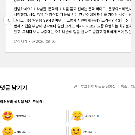
안녕하세요? 소라님들. 문학의 소리를 듣고 전하는 문학 라디오, '문장의소리'입니다. 저는 DJ 황인찬입니다. 최근 신작을 낸 작가를 모셔 책과 작가의 이야기를 들어보는 코너 &lsquo;최책근&rsquo;. 오늘 이 시간에는 4년 만에 두 번째 시집 『어깨에 머리를 기대던 시절』로 돌아오신 고명재 시인님 모셨습니다. [작가소개] ㅇ 고명재 
시작했다. 시집 『우리가 키스할 때 눈을 감는 건』 『어깨에 머리를 기대던 시절』, 산문집 『너무 보고플 땐 눈이 온다』 등이 있다. [방송내용] 00:00 오프닝 '미니 픽션 - 소리와 문장 다섯 번째 이야기' 00:53 어깨가 커진 오늘의 손님, 고명재 시인 02:15 part 1. 4년 만의 새 시집, 기대는 마음과 
그리고 다음 발걸음 39:43 마무리 '고명재 시인에게 문장의소리란?' 43:57 끝인사 [주요내용] Q1. 4년 만에 나온 시집이에요. 지금의 흐름으로 보면 오래 걸렸다고 볼 수 있는데, 어떤 마음으로 작업하신 시집일까요? A. 고명재 시인 : 이번 시집이 4년 만인데요. 사실 빨리 내고 싶지가 않았던 것 같아요. 제가 원래 좀 더디기도 했고, 편수도 생각보다 많지 않았어요. 저는 되게 과작이거든요. 느리고 빨리 쓰지도 못하고
번째 시집은 부담이 생각보다 훨씬 크게 느껴지더라고요. 요즘 유행하는 회귀물처럼 삶의 형식을 다시 살아내는 느낌이 들었어요. '이번엔 좀 똑바로 살아야지' 하는 마음이요. 주변에 자문을 많이 구했는데, 
Previous
Next
됐고, 그러다 보니 나중에는 오히려 손에 힘을 뺀 채로 즐겁고 행복하게 쓰게 됐던 것 같아요. Q2. 작가님의 시집은 몸과 몸이 접촉하는 느낌의 제목들인데요. 『어깨에 머리를 기대던 시절』이란 제목에 어떤 마음을 담으셨나요? A. 고명재 시인 : 예전부터 저는 신체 부위 중에 어깨를 되게 좋아했거든요. 근데 이제 글을 쓰면서 예전에도 많이 생각을 했는데 인간한테 있는 몇 안 되는 '처마 부
문장지기
2026-08-05
댓글 남기기
로그인후 댓글을 남기실 수 있습니다.
여러분의 생각을 남겨 주세요!
감동했어요
0
최고에요
0
공감합니다
0
훈훈해요
0