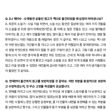
Q. DJ 해이수 : 오랫동안 공들인 원고가 책으로 출간되었을 때 심정이 어떠셨나요?
A. 최은미 소설가 : 사실 이걸 하면서, 소설 쓰는 동안은 일상에 있는 여러 가지 것들을
이 소설을 쓴 뒤로 많이 미뤄놨었거든요. 좀 미뤄 논 많은 것들도 있고. 사실 펼쳐놓은
이야기도 좀 크고 제가 인물들이랑 정도 많이 들고 해서 이걸 끝내기 전까지는 정말 뭘
못하겠구나. 이런 마음으로 좀 매달려서 썼던 거 같구요. 책이 나오고 나서는 책 나온
뒤 어떤 정신없는 기간들이 좀 지나고 나서 굉장히 큰 허탈감이 좀 찾아왔었어요. 그래
서 정말 무엇으로도 메워지지 않을 것 같은 구멍이 생긴 것 같고. 그럼 다음 소설은 어
떻게 쓰지. 막 이런 생각에 좀 빠졌던 적도 있었고요. 근데 또 독자들 리뷰 하나하나 올
라오는 것 보면서 또 되게 좋았고 사실은 소설을 쓰는 동안 되게 도움을 받은 사람들도
많고 이걸 완성할 수 있었던 여건들에 감사한 마음이 크고. 그런 여러 가지 생각들이 많
이 들었던 것 같아요.
Q. 연재부터 출간까지 원고를 보완하셨을 것 같아요. 어떤 부분을 중점적으로 보완하
고 수정하셨는지, 또 무슨 고민을 하셨을지 궁금합니다.
A. 연재를 마치고 나서 개인적으로는 각 주인공 세 인물의 스토리를 좀 더 보완하고 싶
은 마음이 있었어요. 많이 보완되진 않았는데 좀 몇몇 배경에 대한 얘기라던가 그 인물
이 어린 시절에 느꼈던 강렬한 감정부분, 좀 더 인물의 내면을 표현해줄 수 있는 부분을
좀 보완하려고 했구요. 그리고 인물들의 동기 부분을 좀 보완을 하려고 했어요. 예를 들