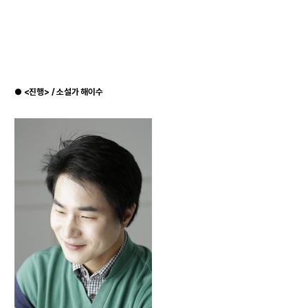
●
<진행> / 소설가 해이수