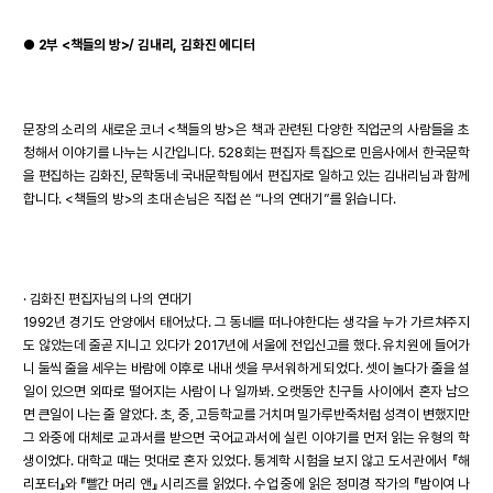
●
2부 <책들의 방>/ 김내리, 김화진 에디터
문장의 소리의 새로운 코너 <책들의 방>은 책과 관련된 다양한 직업군의 사람들을 초
청해서 이야기를 나누는 시간입니다. 528회는 편집자 특집으로 민음사에서 한국문학
을 편집하는 김화진, 문학동네 국내문학팀에서 편집자로 일하고 있는 김내리님과 함께
합니다. <책들의 방>의 초대 손님은 직접 쓴 “나의 연대기”를 읽습니다.
· 김화진 편집자님의 나의 연대기
1992년 경기도 안양에서 태어났다. 그 동네를 떠나야한다는 생각을 누가 가르쳐주지
도 않았는데 줄곧 지니고 있다가 2017년에 서울에 전입신고를 했다. 유치원에 들어가
니 둘씩 줄을 세우는 바람에 이후로 내내 셋을 무서워하게 되었다. 셋이 놀다가 줄을 설
일이 있으면 외따로 떨어지는 사람이 나 일까봐. 오랫동안 친구들 사이에서 혼자 남으
면 큰일이 나는 줄 알았다. 초, 중, 고등학교를 거치며 밀가루반죽처럼 성격이 변했지만
그 와중에 대체로 교과서를 받으면 국어교과서에 실린 이야기를 먼저 읽는 유형의 학
생이었다. 대학교 때는 멋대로 혼자 있었다. 통계학 시험을 보지 않고 도서관에서 『해
리포터』와 『빨간 머리 앤』 시리즈를 읽었다. 수업 중에 읽은 정미경 작가의 『밤이여 나