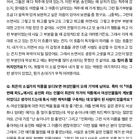
어서, 그들은 왜 다 척주에 모여 있는가. 이런 부분. 송인화는 왜 상처가 있는 척주에 갔
는지, 윤태준도 어렸을 때 그 아픔이 남아있는 척주에 왜 가게 됐는지. 그런 동기부분을
조금 더 설득력 있게 보완하고 싶은 마음이 있어서 보완을 좀 했구요. ...(중략)... 그런데
쓰면서도 그렇고 또 퇴고를 앞두고도 그렇고 퇴고를 하면서도 그렇고 후반부 부분에
대한 고민이 가정 컸던 것 같아요. 사건의 전말이 드러나고 또 송이나가 행동을 하고 이
런 부분이었는데 사실 그 부분을 쓸 때 감정적으로 조금 어려웠거든요. 그래서 이게 제
대로 쓰고 있는 건지 이 흐름이 맞는 건지. 이 호흡이 독자들이 따라올 수 있는 호흡인
지. 내가 이 느끼면서 쓰는 이 감정과 호흡을 과연 다른 사람도 공감할 수 있게 쓰고 있
는 건지 전혀 파악이 되질 않았어요. 그래서 쓰면서도 굉장히 고생을 하고 고민이 많았
던 부분인데 막상 퇴고 때는 후반부를 많이 손대지는 못했던 것 같아요. (
Q. 힘이 좀 떨
어지던가요?
) 어.. 뭐랄까 이 소설 안에서 내가 할 수 있는 역량은 여기까지다 라는 그
런 생각이 있었고, 뭔가 손대기가 무척 어려웠어요.
Q. 최은미 소설가의 작품을 읽다보면 여성인물이 오래 기억에 남아요. 특히 이 『아홉
번째 파도』에서도 송인화 라는 인물이 최은미 작가의 작품에서 여성인물들의 계보를
이었다고 생각이 드는데 혹시 이런 캐릭터를 구축하는 데 모델이 된 사람이 있을까요?
A. 여성인물들에 대한 피드백을 들을 때 참 좋거든요. 아홉 번째 파도 같은 경우도 서상
화나 임태진 얘기는 좀 많이 들었었는데. 막상 송이나에 대한 피드백이 많지는 않았었
어요. 근데 가끔 “난 송이나가 참 좋았다.” 그리고 “인화라는 그런 식의 이름을 별로 안
좋아하는데 송인화 때문에 그 이름이 괜찮아졌다.” 이런 말을 해주신 분이 있었어요.
그래서 그런 얘기를 들었을 때 참 좋았는데요. 사실은 송인화 같은 인물은 제가 쓴 여성
인물들 중에 제일 멀쩡한 인물이에요. 그렇지 않나요? 사실은 사건의 키를 쥐고 있고