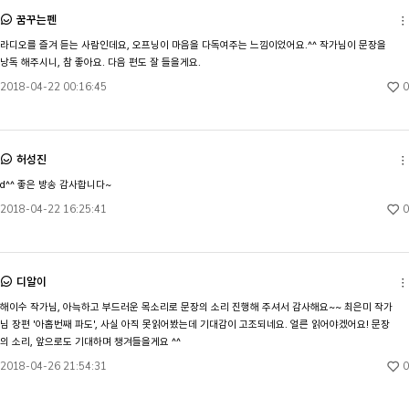
꿈꾸는펜
라디오를 즐겨 듣는 사람인데요, 오프닝이 마음을 다독여주는 느낌이었어요.^^ 작가님이 문장을 
낭독 해주시니, 참 좋아요. 다음 편도 잘 들을게요.
0
2018-04-22 00:16:45
허성진
d^^ 좋은 방송 감사합니다~
0
2018-04-22 16:25:41
디알이
해이수 작가님, 아늑하고 부드러운 목소리로 문장의 소리 진행해 주셔서 감사해요~~ 최은미 작가
님 장편 '아홉번째 파도', 사실 아직 못읽어봤는데 기대감이 고조되네요. 얼른 읽어야겠어요! 문장
의 소리, 앞으로도 기대하며 챙겨들을게요 ^^
0
2018-04-26 21:54:31