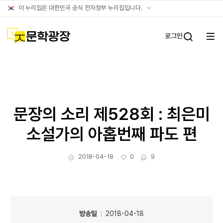
아카이브
공식
이 누리집은 대한민국 공식 전자정부 누리집입니다.
누리집
확인방법
문학광장
로그인
전체
통합검
메뉴
열기
문장의 소리 제528회 : 최은미
소설가의 아홉번째 파도 편
작성일
좋아요
댓글수
2018-04-18
0
9
방송일
2018-04-18