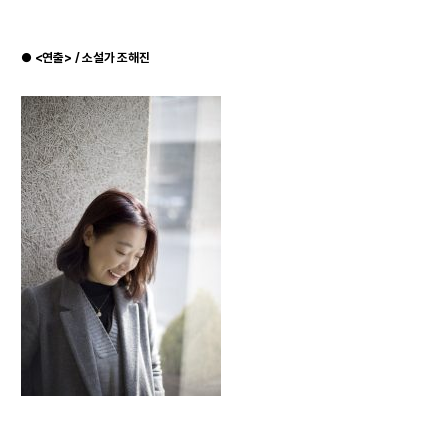
●
<연출> / 소설가 조해진