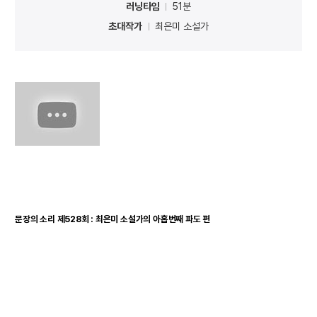
러닝타임
51분
초대작가
최은미 소설가
문장의 소리 제528회 : 최은미 소설가의 아홉번째 파도 편