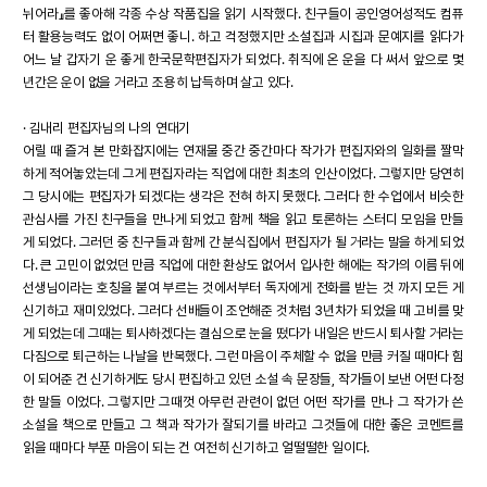
뉘어라』를 좋아해 각종 수상 작품집을 읽기 시작했다. 친구들이 공인영어성적도 컴퓨
터 활용능력도 없이 어쩌면 좋니. 하고 걱정했지만 소설집과 시집과 문예지를 읽다가
어느 날 갑자기 운 좋게 한국문학편집자가 되었다. 취직에 온 운을 다 써서 앞으로 몇
년간은 운이 없을 거라고 조용히 납득하며 살고 있다.
· 김내리 편집자님의 나의 연대기
어릴 때 즐겨 본 만화잡지에는 연재물 중간 중간마다 작가가 편집자와의 일화를 짤막
하게 적어놓았는데 그게 편집자라는 직업에 대한 최초의 인산이었다. 그렇지만 당연히
그 당시에는 편집자가 되겠다는 생각은 전혀 하지 못했다. 그러다 한 수업에서 비슷한
관심사를 가진 친구들을 만나게 되었고 함께 책을 읽고 토론하는 스터디 모임을 만들
게 되었다. 그러던 중 친구들과 함께 간 분식집에서 편집자가 될 거라는 말을 하게 되었
다. 큰 고민이 없었던 만큼 직업에 대한 환상도 없어서 입사한 해에는 작가의 이름 뒤에
선생님이라는 호칭을 붙여 부르는 것에서부터 독자에게 전화를 받는 것 까지 모든 게
신기하고 재미있었다. 그러다 선배들이 조언해준 것처럼 3년차가 되었을 때 고비를 맞
게 되었는데 그때는 퇴사하겠다는 결심으로 눈을 떴다가 내일은 반드시 퇴사할 거라는
다짐으로 퇴근하는 나날을 반복했다. 그런 마음이 주체할 수 없을 만큼 커질 때마다 힘
이 되어준 건 신기하게도 당시 편집하고 있던 소설 속 문장들, 작가들이 보낸 어떤 다정
한 말들 이었다. 그렇지만 그때껏 아무런 관련이 없던 어떤 작가를 만나 그 작가가 쓴
소설을 책으로 만들고 그 책과 작가가 잘되기를 바라고 그것들에 대한 좋은 코멘트를
읽을 때마다 부푼 마음이 되는 건 여전히 신기하고 얼떨떨한 일이다.