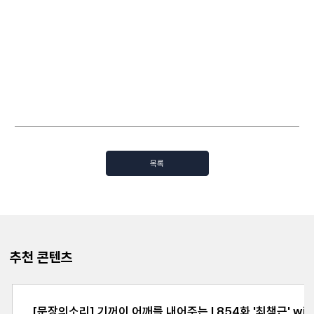
목록
추천 콘텐츠
[문장의소리] 기꺼이 어깨를 내어주는 l 854화 '최책근' wit