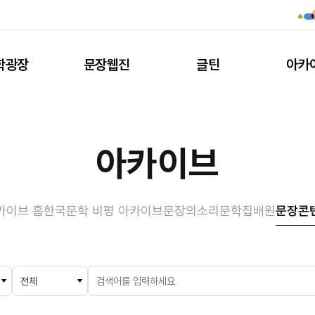
학광장
문장웹진
글틴
아카
아카이브
카이브 홈
한국문학 비평 아카이브
문장의소리
문학집배원
문장콘