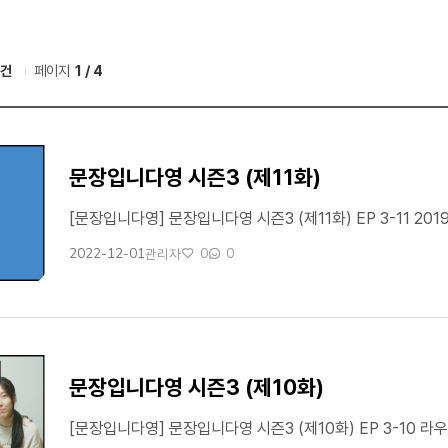
1건
페이지
1 / 4
문장입니다영 시즌3 (제11화)
2022-12-01
0
0
관리자
작성일
작성자
좋아요
댓글수
문장입니다영 시즌3 (제10화)