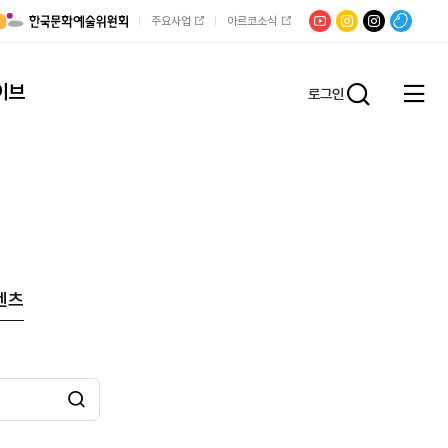
유튜브
문학광장
채널문장
팟빵
주요사업
아르코소식
인스타그램
인스타그램
이브
로그인
전체
통합검
메뉴
열기
텐츠
검색