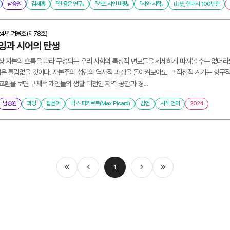
남승원
김재홍
『한용운 연구』
『카프 시인 비평』
『시와 시학』
山史 현대시 100년관
24년 겨울호(제78호)
잉과 시어의 탄생
상 자본의 흐름을 따라 구성되는 우리 사회의 특징적 면모들을 세세하게 따져볼 수는 없더라
점은 틀림없을 것이다. 자본주의 성립의 역사적 과정을 돌이켜보아도 그 직접적 계기는 항구
환을 보면 구체적 개인들의 생활 터전인 지역-공간과 경...
남승원
과잉
잡음어
막스 피카르트(Max Picard)
김언
시적 언어
2024
1
처음
이전
다음
마지막