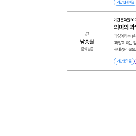
계간 현대비평
계간 문학들
20
의미의 과
과잉이라는 환
남승원
‘과잉’이라는 
문학평론
형태였던 물물교
계간 문학들