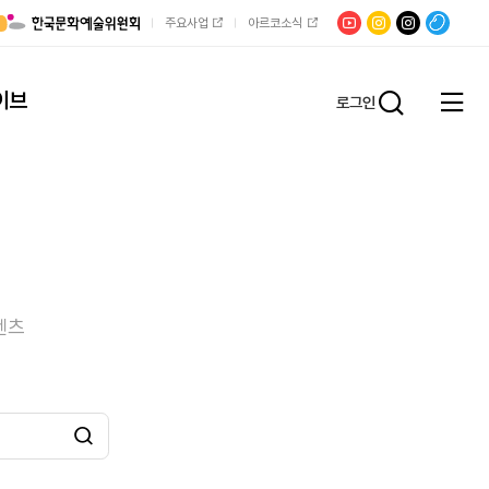
유튜브
문학광장
채널문장
팟빵
주요사업
아르코소식
인스타그램
인스타그램
이브
로그인
전체
통합검
메뉴
열기
텐츠
검색