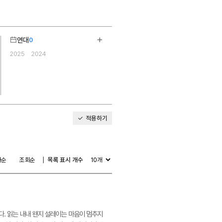
연대
0
기
더보기
2025
2024
2
적용하기
다순
조회순
목록 표시 개수
다. 읽는 내내 왠지 설레이는 마음이 멈추지