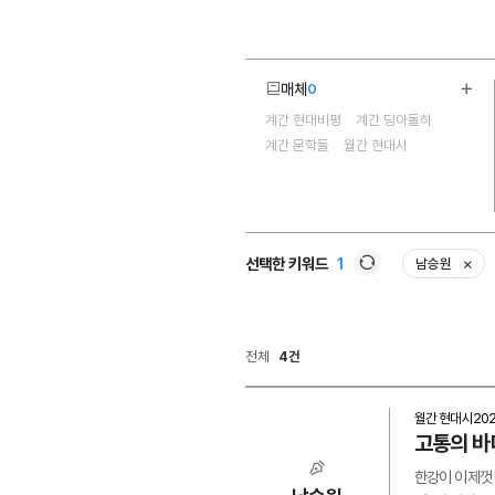
매체
0
더보
계간 현대비평
계간 딩아돌하
4
계간 문학들
월간 현대시
선택한 키워드
1
남승원
삭제
새로고침
전체
4건
월간 현대시
20
고통의 바
한강이 이제껏 