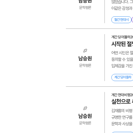
남승원
않았습니다. 그
문학평론
이같은 감정과 
월간 현대시
계간 딩아돌하
2
시작된 절
어떤 시인은 절
남승원
동의할 수 있을
문학평론
입체감을 가진 
계간 딩아돌하
계간 현대비평
2
실천으로 
김재홍의 비평
남승원
규명한 연구를
문학평론
문학과 사상을 