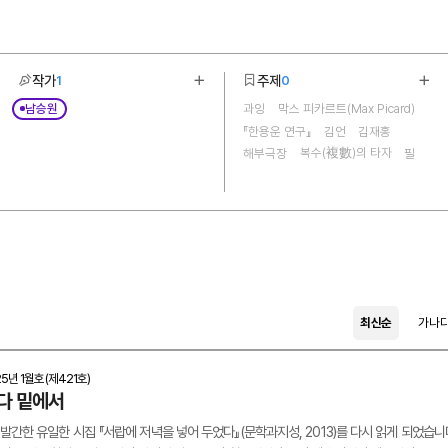
작가
주제
1
0
기
더보기
더보
남승원
과잉
막스 피카르트(Max Picard)
1
20
『한용운 연구』
김언
김재홍
복수(複數)의 타자
해부극장
필
『시와 시학』
시적 언어
잡음어
한강
『카프 시인 비평』
고통
멜랑꼴리
채상우
서랍에 저녁을 넣어 두었다
의미의 공동(空洞)
시적 절망
山史 현대시 100년관
최신순
가나
25년 1월호(제421호)
다 밑에서
발간한 유일한 시집 『서랍에 저녁을 넣어 두었다』(문학과지성, 2013)를 다시 읽게 되었습니