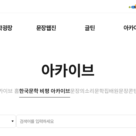
학광장
문장웹진
글틴
아카
아카이브
카이브 홈
한국문학 비평 아카이브
문장의소리
문학집배원
문장콘