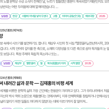
의 노벨 문학상 수상 소식이 전해진 날, 누르기 힘들었던 흥분이 계속되었기 때문인지도 모
상반되는 어떤 두려움에 대해 말해야겠습니다. ...
남승원
한강
서랍에 저녁을 넣어 두었다
고통
의미의 공동(空洞)
해부극장
2025
025년 봄호(제74호)
망
망 속에서 시쓰기를 발견하기도 합니다. 채상우 시인의 첫 시집 『멜랑꼴리』(천년의시작, 20
겁니다. 시적 언어의 깊이를 한 축으로, 소재의 다양성을 또 다른 축으로 삼아 독자들의 눈 
듯 보입니다. 특정 주체의 독립적 목소리나 또는...
남승원
채상우
멜랑꼴리
필
복수(複數)의 타자
시적 절망
2025
024년 봄호(제18호)
써 내려간 삶과 문학 ― 김재홍의 비평 세계
 세계를 비롯한 문학적 삶의 가장 근간에는 한용운이 자리하고 있다. 그가 우리나라에서 
 자신의 박사 학위 논문으로 제출했다는 것에서부터, 이후 만해학회를 창립하거나 만해사상
널리 알리기 위한 일들도 마다하지 않았다는 데에 이르기까지 잘 알려져...