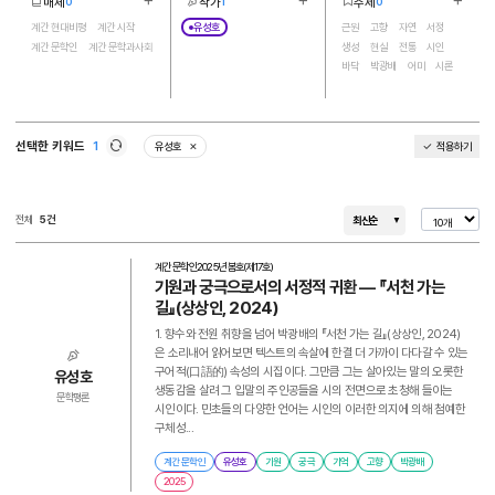
매체
작가
주제
0
1
0
더보기
더보기
더보기
4
1
24
계간 현대비평
계간 시작
유성호
근원
고향
자연
서정
계간 문학인
계간 문학과사회
생성
현실
전통
시인
바닥
박광배
어미
시론
기억
감동
소멸
시
기원
비평
학문
예술
생명
궁극
거소
사랑
선택한 키워드
1
유성호
적용하기
삭제
새로고침
전체
5건
최신순
계간 문학인
2025년 봄호(제17호)
기원과 궁극으로서의 서정적 귀환 ― 『서천 가는
길』(상상인, 2024)
1. 향수와 전원 취향을 넘어 박광배의 『서천 가는 길』(상상인, 2024)
은 소리내어 읽어보면 텍스트의 속살에 한결 더 가까이 다다갈 수 있는
구어적(口語的) 속성의 시집이다. 그만큼 그는 살아있는 말의 오롯한
유성호
생동감을 살려 그 입말의 주인공들을 시의 전면으로 초청해 들이는
문학평론
시인이다. 민초들의 다양한 언어는 시인의 이러한 의지에 의해 첨예한
구체성...
계간 문학인
유성호
기원
궁극
기억
고향
박광배
2025