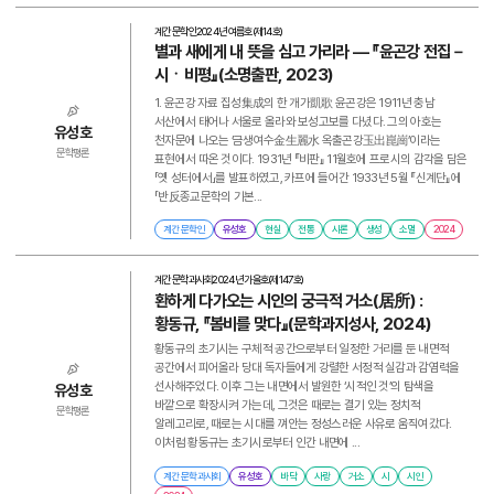
계간 문학인
2024년 여름호(제14호)
별과 새에게 내 뜻을 심고 가리라 ― 『윤곤강 전집－
시ㆍ비평』(소명출판, 2023)
1. 윤곤강 자료 집성集成의 한 개가凱歌 윤곤강은 1911년 충남
서산에서 태어나 서울로 올라와 보성고보를 다녔다. 그의 아호는
유성호
천자문에 나오는 ‘금생여수金生麗水 옥출곤강玉出崑崗’이라는
문학평론
표현에서 따온 것이다. 1931년 『비판』 11월호에 프로시의 감각을 담은
「옛 성터에서」를 발표하였고, 카프에 들어간 1933년 5월 『신계단』에
「반反종교문학의 기본...
계간 문학인
유성호
현실
전통
시론
생성
소멸
2024
계간 문학과사회
2024년 가을호(제147호)
환하게 다가오는 시인의 궁극적 거소(居所) :
황동규, 『봄비를 맞다』(문학과지성사, 2024)
황동규의 초기시는 구체적 공간으로부터 일정한 거리를 둔 내면적
공간에서 피어올라 당대 독자들에게 강렬한 서정적 실감과 감염력을
선사해주었다. 이후 그는 내면에서 발원한 ‘시적인 것’의 탐색을
유성호
바깥으로 확장시켜 가는데, 그것은 때로는 결기 있는 정치적
문학평론
알레고리로, 때로는 시대를 껴안는 정성스러운 사유로 움직여갔다.
이처럼 황동규는 초기시로부터 인간 내면에 ...
계간 문학과사회
유성호
바닥
사랑
거소
시
시인