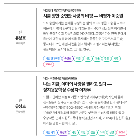
계간 현대비평
2024년 여름호(제19호)
시를 향한 순연한 사랑의 비평 ― 비평가 이숭원
1. ‘이숭원’이라는 존재를 구성하는 힘의 트라이앵글 이숭원 교수의
학문적, 비평적 탐구와 집필 작업은 벌써 40여 성상을 헤아리면서
매우 균질적이고 지속적으로 이어져왔다. 그것은 가령 한국 근대시
유성호
유산에 대한 실증과 어석을 중시하는 꼼꼼한 연구자로서의 모습,
동시대에 쓰인 개별 시편을 읽고 해석하고 평가하는 부지런한
문학평론
현장비평가로서의 모습, 그러한 연구...
계간 현대비평
유성호
학문
비평
예술
감동
사랑
2024
계간 시작
2024년 가을호(제89호)
나는 지금, 어미의 사랑을 말하고 있다 ―
정지용문학상 수상자 이재무
1. 짧고 단아한 서정적 기품의 연속성 이재무李載武 시인이 올해
정지용문학상 수상자로 선정되었다. 정지용문학상은 한국 현대시의
유성호
선구자인 정지용(1902~1950) 선생의 시정신을 기리기 위해
문학평론
1989년에 제정되어 올해로 서른여섯 번째 수상자를 배출하였다.
수상작은 근작 시집 『고독의 능력』(천년의시작, 2024)에 실린 ｢3월｣
이라는 단형 시편이다. 정...
계간 시작
유성호
서정
자연
근원
어미
생명
2024