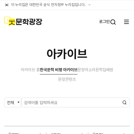
아카이브
공식
이 누리집은 대한민국 공식 전자정부 누리집입니다.
누리집
확인방법
문학광장
로그인
전체
통합검
메뉴
열기
아카이브
아카이브 홈
한국문학 비평 아카이브
문장의소리
문학집배원
문장콘텐츠
검