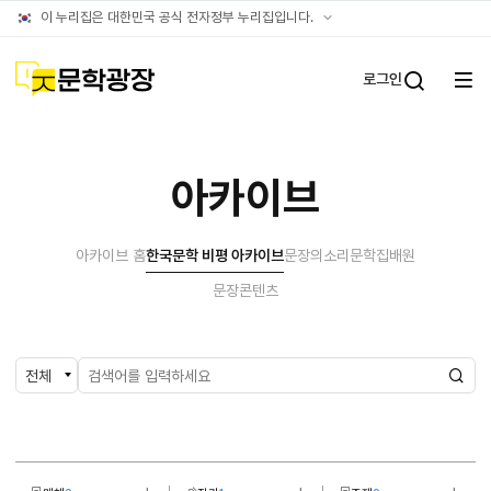
아카이브
공식
이 누리집은 대한민국 공식 전자정부 누리집입니다.
누리집
확인방법
문학광장
로그인
전체
통합검
메뉴
열기
아카이브
아카이브 홈
한국문학 비평 아카이브
문장의소리
문학집배원
문장콘텐츠
검