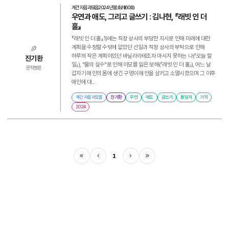
계간 자음과모음
2024년 봄호(제60호)
우연과 애도, 그리고 글쓰기 : 김나현, 『래빗 인 더
홀』
『래빗 인 더 홀』1)에는 직장 상사의 부당한 지시로 인해 미래에 대한
계획을 수정할 수밖에 없었던 선일과 직장 상사의 부탁으로 인해
하루의 작은 계획이었던 바닐라라테조차 마시지 못하는 나(「오늘 할
진기환
일」), "물의 실수"로 인해 이모를 잃은 보해(「래빗 인 더 홀」), 어느 날
문학평론
갑자기 애인의 몸에 생긴 구멍이 애인을 삼키고 소멸시켰으며 그 이후
애인에 대...
계간 자음과모음
진기환
우연
애도
글쓰기
불일치
기억
2024
1
처음
이전
다음
마지막