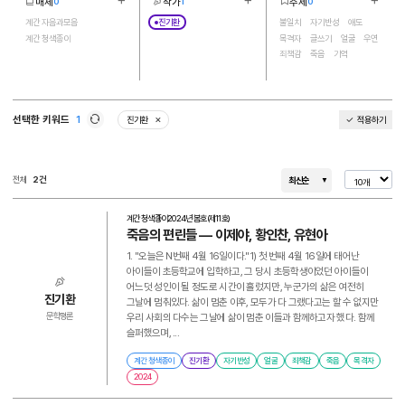
매체
작가
주제
0
1
0
더보기
더보기
더보기
2
1
10
계간 자음과모음
진기환
불일치
자기반성
애도
계간 청색종이
목격자
글쓰기
얼굴
우연
죄책감
죽음
기억
선택한 키워드
1
진기환
적용하기
삭제
새로고침
전체
2건
최신순
계간 청색종이
2024년 봄호(제11호)
죽음의 편린들 ― 이제야, 황인찬, 유현아
1. "오늘은 N번째 4월 16일이다."1) 첫 번째 4월 16일에 태어난
아이들이 초등학교에 입학하고, 그 당시 초등학생이었던 아이들이
어느덧 성인이 될 정도로 시간이 흘렀지만, 누군가의 삶은 여전히
진기환
그날에 멈춰있다. 삶이 멈춘 이후, 모두가 다 그랬다고는 할 수 없지만
우리 사회의 다수는 그날에 삶이 멈춘 이들과 함께하고자 했다. 함께
문학평론
슬퍼했으며, ...
계간 청색종이
진기환
자기반성
얼굴
죄책감
죽음
목격자
2024