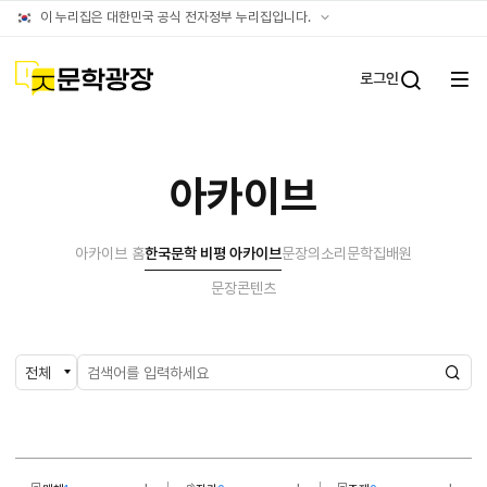
아카이브
공식
이 누리집은 대한민국 공식 전자정부 누리집입니다.
누리집
확인방법
문학광장
로그인
전체
통합검
메뉴
열기
아카이브
아카이브 홈
한국문학 비평 아카이브
문장의소리
문학집배원
문장콘텐츠
검