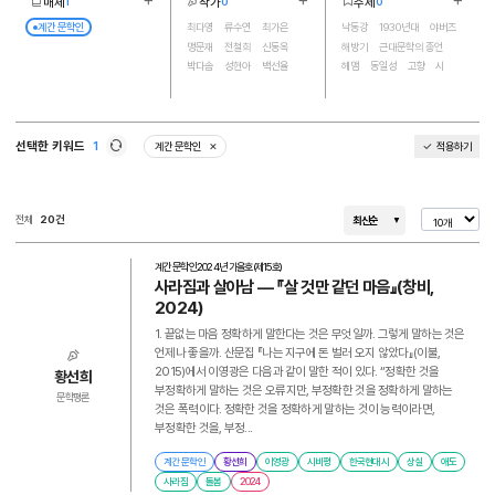
매체
작가
주제
1
0
0
더보기
더보기
더보기
1
17
117
계간 문학인
최다영
류수연
최가은
낙동강
1930년대
야버즈
맹문재
전철희
신동옥
해방기
근대문학의 종언
박다솜
성현아
백선율
헤맴
동일성
고향
시
박민규
하혁진
유성호
현실
이영광
명랑
자본
허희
유석환
황선희
광장
조명희
근대 문학
임세화
배하은
하곡 공출
자서전
시민
세계문학
김정환
복각본
선택한 키워드
1
계간 문학인
적용하기
삭제
미군정기
문학사
황석영
새로고침
조세희
민족문학
장돌뱅이
김석범
이상
역사
진정성
전체
20건
최신순
조선족
5·10총선거
정체성
한강
전춘화
추모
비평
시집
시론
근대 무용
계간 문학인
2024년 가을호(제15호)
시비평
저항
생활
여성
사라짐과 살아남 ― 『살 것만 같던 마음』(창비,
검열
제주 4.3
2024)
개발독재시대
사라짐
일상
1. 끝없는 마음 정확하게 말한다는 것은 무엇일까. 그렇게 말하는 것은
경계
김지하
10월 항쟁
언제나 좋을까. 산문집 『나는 지구에 돈 벌러 오지 않았다』(이불,
공동체
김기진
생성
2015)에서 이영광은 다음과 같이 말한 적이 있다. “정확한 것을
황선희
박광배
안회남
부정확하게 말하는 것은 오류지만, 부정확한 것을 정확하게 말하는
저항적 글쓰기
최승희
소멸
문학평론
것은 폭력이다. 정확한 것을 정확하게 말하는 것이 능력이라면,
추억
오장환
국가 폭력
부정확한 것을, 부정...
돌봄
국가도출론
타자성
윤리
죽음
김기림
애도
계간 문학인
황선희
이영광
시비평
한국현대시
상실
애도
평론
전통
송기원
농민
사라짐
돌봄
2024
8·15 해방
궁극
연대