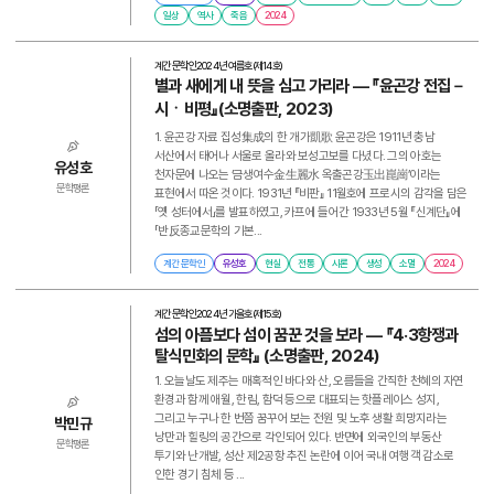
일상
역사
죽음
2024
계간 문학인
2024년 여름호(제14호)
별과 새에게 내 뜻을 심고 가리라 ― 『윤곤강 전집－
시ㆍ비평』(소명출판, 2023)
1. 윤곤강 자료 집성集成의 한 개가凱歌 윤곤강은 1911년 충남
서산에서 태어나 서울로 올라와 보성고보를 다녔다. 그의 아호는
유성호
천자문에 나오는 ‘금생여수金生麗水 옥출곤강玉出崑崗’이라는
문학평론
표현에서 따온 것이다. 1931년 『비판』 11월호에 프로시의 감각을 담은
「옛 성터에서」를 발표하였고, 카프에 들어간 1933년 5월 『신계단』에
「반反종교문학의 기본...
계간 문학인
유성호
현실
전통
시론
생성
소멸
2024
계간 문학인
2024년 가을호(제15호)
섬의 아픔보다 섬이 꿈꾼 것을 보라 ― 『4·3항쟁과
탈식민화의 문학』 (소명출판, 2024)
1. 오늘날도 제주는 매혹적인 바다와 산, 오름들을 간직한 천혜의 자연
환경과 함께 애월, 한림, 함덕 등으로 대표되는 핫플레이스 성지,
그리고 누구나 한 번쯤 꿈꾸어 보는 전원 및 노후 생활 희망지라는
박민규
낭만과 힐링의 공간으로 각인되어 있다. 반면에 외국인의 부동산
문학평론
투기와 난개발, 성산 제2공항 추진 논란에 이어 국내 여행객 감소로
인한 경기 침체 등 ...