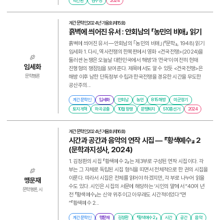
박인환
김수영
2024
계간 문학인
2024년 가을호(제15호)
흙벽에 씌어진 유서 : 안회남의 「농민의 비애」 읽기
흙벽에 씌어진 유서 ―안회남의 ｢농민의 비애｣(『문학』, 1948) 읽기
임세화 1. 다시, 역사전쟁의 한복판에서 영화 <건국전쟁>(2024)을
둘러싼 논쟁은 오늘날 대한민국에서 ‘해방’과 ‘건국’이 여전히 현재
임세화
진행형의 쟁점임을 보여준다. 제목에서도 알 수 있듯 <건국전쟁>은
해방 이후 남한 단독정부 수립과 한국전쟁을 경유한 시간을 무도한
문학평론
공산주의...
계간 문학인
임세화
안회남
농민
8·15 해방
미군정기
토지개혁
하곡 공출
10월 항쟁
문맹퇴치
5·10총선거
2024
계간 문학인
2024년 겨울호(제16호)
시간과 공간과 음악의 연작 시집 ― 『황색예수』 2
(문학과지성사, 2024)
1. 김정환의 시집 『황색예수 2』는 제3부로 구성된 연작 시집이다. 각
부는 그 자체로 독립된 시집 형식을 띠면서 전체적으로 한 권의 시집을
이룬다. 따라서 시집은 전체를 읽어야 하겠지만, 각 부로 나누어 읽을
맹문재
수도 있다. 시인은 시집의 서문에 해당하는 ‘시인의 말’에서 “40여 년
문학평론, 시
전 『황색예수』는 신약 위주이고 아무래도 시간적이었다”면
“『황색예수 2...
계간 문학인
맹문재
김정환
『황색예수 2』
시간
공간
음악