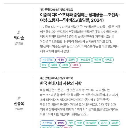
기억
『황색예수 2』
토지개혁
기원
계간 문학인
2024년 겨울호(제16호)
이중의 디아스포라와 중첩되는 정체성들 ―조선족⋅
재일조선인 문학
저녁
인종차별
서수진
국가폭력
여성⋅노동자―『야버즈』(호밀밭, 2024)
김기태
문사
열림
교차성
1. 이중의 디아스포라 원래 있었던 곳으로 돌아온 사람들. 그들은 귀환
상실
이문구
디아스포라
이후 몰려오는 안도감에 뿌듯해졌을까? 돌아온 곳의 사람들로부터
유리 광장에서
유신시대
벅차게 환영받았을까? 전춘화의 소설은 한국에 거주하는 조선족
박다솜
리뷰
시간
공간
여성을 주인공으로 내세워 이 질문들에 날카롭게 답하고 있다.
문학평론
문학의 정치성
김수영
소외
‘분산’이나 ‘파종’을 뜻하는 그리스어 ‘디아스포라’는 본래 고향을 떠나
SNS
캐시박홍
세계 각지에 흩어져 살던...
노벨문학상
한국현대시
사랑
박인환
김시종
사회
계간 문학인
박다솜
조선족
디아스포라
전춘화
야버즈
문맹퇴치
탈식민주의
여성
정체성
교차성
2024
윤은성
필화
음악
골드러시
계간 문학인
2024년 가을호(제15호)
한국 현대시와 자본의 시학
마샬 버만은 ‘모든 견고한 것은 대기 속으로 녹아 사라진다’는
마르크스의 은유적인 선언을 제목으로 삼은 ‘현대성론’에서 20세기
초에 러시아에서 혁명과 아방가르드가 동시에 선취된 원인이
신동옥
무엇인지 되물은 바 있다. ‘저개발 모더니즘’이 그것이다. 후진성과
저개발 상황이 어떻게 정치와 미학에서 아방가르드를 낳았는지라는
문학평론
아포리아에 대한 해답이다. 첫째는 ‘스스...
계간 문학인
신동옥
자본
생활
국가도출론
김기진
오장환