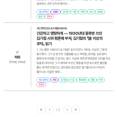
달래주는 곳은 인터넷 뿐이다. ...
계간 문학인
전철희
김기태
사회
SNS
소외
진정성
윤리
2024
계간 문학인
2024년 여름호(제14호)
건강하고 명랑하게 ― 1930년대 중후반 쓰인
김기림 시와 평론에 부쳐, 김기림의 「故 이상의
추억」 읽기
1. 그는 좋은 사람이다 김기림은 호인이었다. 적어도 이상은 그렇게
평가했다. 그가 쓴 본인의 인물평을 보고 박태원, 정지용, 김유정이
허희
흡족하게 여겼을 것 같지는 않다. 이상에 따르면 박태원은 타인을 웃는
문학평론, 문화평론
얼굴로 대하지만 그가 예의에 어긋난 행동을 하면 속으로만 불만을
품는 유약한 타입이고, 정지용은 겉으로만 결기를 보이다 적당히
물러나는 비겁한 축에...
계간 문학인
허희
김기림
이상
1930년대
명랑
추억
2024
2
처음
이전
다음
마지막