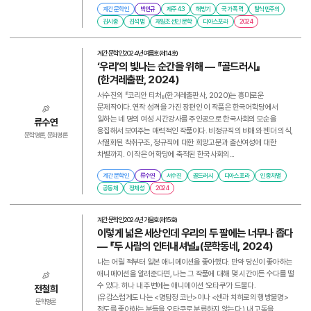
계간 문학인
박민규
제주 4.3
해방기
국가 폭력
탈식민주의
김시종
김석범
재일조선인 문학
디아스포라
2024
계간 문학인
2024년 여름호(제14호)
‘우리’의 빛나는 순간을 위해 ― 『골드러시』
(한겨레출판, 2024)
서수진의 『코리안 티처』(한겨레출판사, 2020)는 흥미로운
문제작이다. 연작 성격을 가진 장편인 이 작품은 한국어학당에서
일하는 네 명의 여성 시간강사를 주인공으로 한국사회의 모순을
류수연
응집해서 보여주는 매력적인 작품이다. 비정규직의 비애와 젠더 의식,
문학평론, 문화평론
서열화된 착취구조, 정규직에 대한 희망고문과 출산여성에 대한
차별까지. 이 작은 어학당에 축적된 한국사회의...
계간 문학인
류수연
서수진
골드러시
디아스포라
인종차별
공동체
정체성
2024
계간 문학인
2024년 가을호(제15호)
이렇게 넓은 세상인데 우리의 두 팔에는 너무나 좁다
― 『두 사람의 인터내셔널』(문학동네, 2024)
나는 어릴 적부터 일본 애니메이션을 좋아했다. 만약 당신이 좋아하는
애니메이션을 알려준다면, 나는 그 작품에 대해 몇 시간이든 수다를 떨
수 있다. 허나 내 주변에는 애니메이션 ‘오타쿠’가 드물다.
전철희
(유감스럽게도 나는 <명탐정 코난>이나 <센과 치히로의 행방불명>
문학평론
정도를 좋아하는 분들을 오타쿠로 분류하지 않는다.) 내 고독을