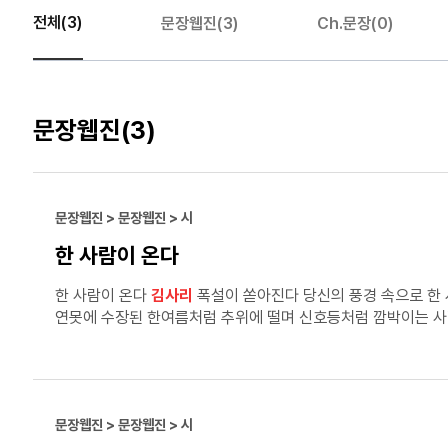
전체(3)
문장웹진(3)
Ch.문장(0)
문장웹진
(3)
문장웹진 > 문장웹진 > 시
한 사람이 온다
한 사람이 온다
김사리
폭설이 쏟아진다 당신의 풍경 속으로 한 사람이 온다 풍경에 갇히는 건 나를 내 안에 들이는 일 울타리를 가지는 일이다 안주하고 싶은 욕망이 폭설을 견딘다 밤의
연못에 수장된 한여름처럼 추위에 떨며 신호등처럼 깜박이는 사람 물 위를 걸으며 녹고 얼기를 반복하던 심장이 다시 뛰기를 기다린다 발꿈치부터 사라지는 사람 자기 그림자를 갉아먹는
사람 잃어버린 별이라고 착각하며 검은 돌을 줍는 한 사람이 온다 얼음 위에 비친 별이 처음 그 별이 아니듯 거울에 비친 돌이 차갑게 식는 동안 울타리 밖으로 조금씩 새고 있는 눈사람처럼
문장웹진 > 문장웹진 > 시