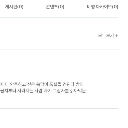
게시판(0)
콘텐츠(0)
비평 아카이브(0)
문장웹진
모두보기
견고할수록 쉽게 녹아내린다 가시에 찔려도 울타리는 울타리 사람의 눈이 빛난다 슬픔이 쏟아져 내린 연못 검정돌이 다시 별이 되어 깜박일 때 풍경은 유니콘이 된다 마침내 당신,