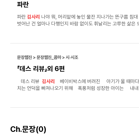
파란
파란
김사리
나야 뭐, 머리맡에 놓인 물잔 지나가는 뜬구름 침대 아래 떨어진 베개이거나 단물 빠진 풍선껌이거나 눈빛은 말하지 끊을 수 없는 갈증이라고 눈빛은 알고 있지 태풍의 길목을
벗어난 건 얼마나 다행인지 바람 없이도 휘날리는 고루한 삶은 또 얼마나 위태로운지 깨진 컵을 버리는 시간 컵이 깨져도 아무렇지 않다는 말은 새빨간 거짓말 얼굴색이 변하지 않는 갈증은
해소되지 않는 장르 눈 속에 빠지면 가능할지도 몰라 하지만 나는 고집 센 파랑 찻잔 속 태풍 빨강에 휩쓸리지만 엄밀히 말해서 파랑 카멜레온처럼 열대성 저기압 깨진 컵은 파란, 죠스바처럼
혓바닥이 파래 당신 웃음은 해풍에 말린 오징어 냄새가 나 피항(避港)은 잿빛 구름의 여정일 뿐, 파란의 세계에 빠지려면 컵과 물이 필요해 나는 파란 유리컵이 되고 있어 초입이 미끄러워 두
손에 낡은 구두를 벗어들고,
문장웹진 > 문장웹진_콤마 > 시·시조
「데스 리뷰」외 6편
데스 리뷰
김사리
베이비박스에 버려진 아기가 울 때마다 비도 따라 내렸다 화장실 문을 잠근 엄마는 손톱을 깨물었고 울음을 지운 아빠는 또 다른 울음을 찾아 떠돌았다 폭풍우
치는 언덕을 빠져나오기 위해 폭풍처럼 성장한 아이는 내내 지붕을 찾아 헤매 다녔다 울음이 바람막이가 된 아이는 봄이 와
눈사람을 지워버린 하늘과 땅은 지붕이 되지 못한 기억마저 지워버렸다 태어나서 한 번 성인이 되어 또 한 번 버려진 눈사람이 안길 품은 어디에도 없
옥상으로 올라갔다 심장을 데우는 빛이 꺼지자 아이는 단번에 차가운 눈으로 흩날렸다 더 이상 집도 지붕도 필요 없는 창밖으로 아이는 천천히 녹아내렸다 밤이 깊도록 눈은
그치지 않았다 아프리카의 휴일 오아시스를
Ch.문장
(0)