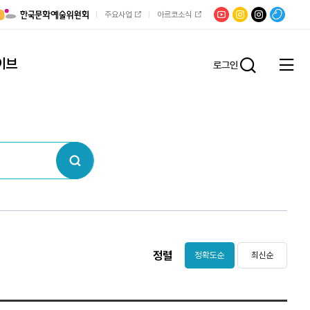
유튜브
문학광장
채널문장
팟빵
주요사업
아르코소식
인스타그램
인스타그램
이브
로그인
전체
통합검
메뉴
열기
검색
정렬
정확도순
최신순