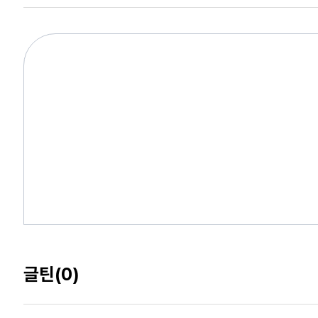
글틴
(0)