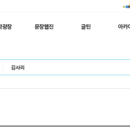
학광장
문장웹진
글틴
아카