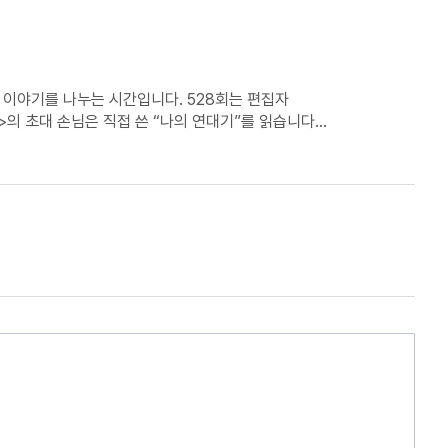
, 문학동네 국내문학팀에서 편집자로 일하고 있는 김내리님과 함께합니다. <책들의 방>의 초대 손님은 직접 쓴 “나의 연대기”를 읽습니다. ·
니고 있다가 2017년에 서울에 전입신고를 했다.
람이 나 일까봐. 오랫동안 친구들 사이에서 혼자