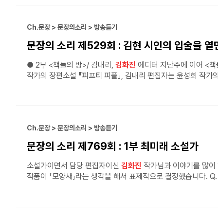
Ch.문장 > 문장의소리 > 방송듣기
문장의 소리 제529회 : 김현 시인의 입술을 열
● 2부 <책들의 방>/ 김내리,
김화진
에디터 지난주에 이어 
작가의 장편소설 『피프티 피플』, 김내리 편집자는 윤성희 작가의
작가님이 옆에서 말해주는 것처럼 다정하게 읽히는 좋은 책이라고
Ch.문장 > 문장의소리 > 방송듣기
문장의 소리 제769회 : 1부 최미래 소설가
소설가이면서 담당 편집자이신
김화진
작가님과 이야기를 많이 
작품이 「모양새」라는 생각을 해서 표제작으로 결정했습니다. Q. 『모양새』의 표지를 어떻게 정하게 되셨나요? A. 표지 후보를 받았는데, 고민 없이 이걸로 하고 싶다고 말씀드렸어요. 제가
필름 카메라를 좋아하거든요. 잘 찍지는 못하는데, 꾸준히 필름
들잖아요. 표지 사진을 처음 봤을 때 ‘굉장히 일상적이고 사소한
생각이 들어서 마음에 꼭 들었습니