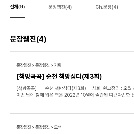
전체(9)
문장웹진(4)
Ch.문장(4)
문장웹진
(4)
문장웹진 > 문장웹진 > 기획
[책방곡곡] 순천 책방심다(제3회)
[책방곡곡] 순천 책방심다(제3회) 사회, 원고정리 : 오월 참여
이번 달에 함께 읽은 책은 2022년 10월에 출간된 따끈따끈한 
신춘문예에 ⌜나주에 대하여⌟ 단편이 당선되면서 작품 활동을 시작
이야기⌟입니다. 만화를 그리는 진아가 빈티지 옷 가게에서 만난
진아에게 말을 걸기 시작하고, 진아는 파에게 사실은 천희가 청
문장웹진 > 문장웹진 > 모색