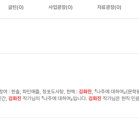
글틴(0)
사업광장(0)
자료광장(0)
 : 한솔, 파인애플, 청포도사탕, 현책 :
김화진
, 『나주에 대하여』(문학동네, 2022) 오월
신간,
김화진
작가님의 『나주에 대하여』입니다.
김화진
작가님은 현직 민음
하셨다고 해요. 총 8개의 단편이 담겨 있는 소설집입니다. 각 단편에 대
 천희를 좋아하게 되는데요. 도쿄에 옷가게를 열기 위해 떠나는 천희는 진
둥오리라는 사실을 듣게 됩니다.