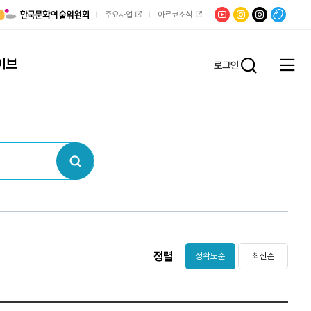
유튜브
문학광장
채널문장
팟빵
주요사업
아르코소식
인스타그램
인스타그램
이브
로그인
전체
통합검
메뉴
열기
검색
정렬
정확도순
최신순