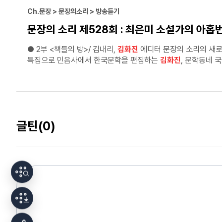
Ch.문장 > 문장의소리 > 방송듣기
문장의 소리 제528회 : 최은미 소설가의 아홉
● 2부 <책들의 방>/ 김내리,
김화진
에디터 문장의 소리의 새로운 코너 <책들의 방>은 책과 관련된 다양한 직업군의 사람들을 초청해서 이야기를 나누는 시간입니다. 528회는 편집자
특집으로 민음사에서 한국문학을 편집하는
김화진
김화진
편집자님의 나의 연대기 1992년 경기도 안양에서 태어
유치원에 들어가니 둘씩 줄을 세우는 바람에 이후로 내내 셋을 
남으면 큰일이 나는 줄 알았다.
글틴
(0)