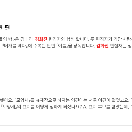
면 편
<책들의 방>은 김내리,
김화진
편집자와 함께 합니다. 두 편집자가 가장 사
 『베개를 베다』에 수록된 단편 「이틀」을 낭독합니다.
김화진
편집자는 정
 말합니다. 김내리 편집자는 성실하게 회사 다니던 남자가 문득 회사에 
수 없던 것들을 발견하는 이야기 「이틀」을 퇴사를 하고 싶을 때마다 읽었다고 합니다. 두 편집자님이 최근에 잘
했어요. 「모양새」를 표제작으로 하자는 의견에는 서로 이견이 없었고요.
 카메라로 일상을 담아오기도 했어요. 표지를 보시면 필름 카메라로 찍은
 아침 식사마저 옛날 일이 된다’는 생각을 했어요. 제 소설 속 인물들이나
다. ※《문장의 소리》는 코로나바이러스감염증-19 예방을 위해 스튜디오 소독 등 방역 지침을 