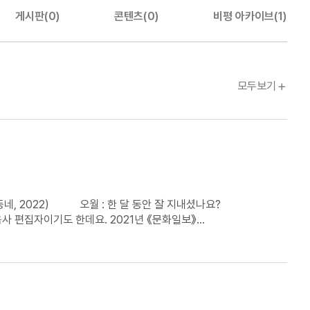
게시판(0)
콘텐츠(0)
비평 아카이브(1)
문장웹진
모두보기
 : 한 달 동안 잘 지내셨나요?
사 편집자이기도 한데요. 2021년 《문화일보》
한 이야기를 먼저 나눠 볼게요. 첫 번째 단편은 ⌜새
아에게 파 화분을 선물합니다. 그런데 그 파가