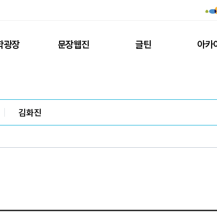
학광장
문장웹진
글틴
아카