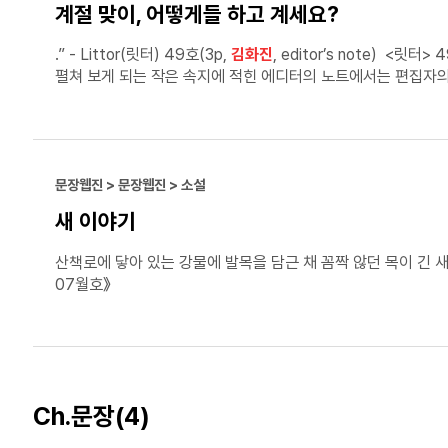
계절 맞이, 어떻게들 하고 계세요?
.” - Littor(릿터) 49호(3p,
김화진
, editor’s note) <릿터> 49호는 에디터의 노트, 커버스토리, 에세이, 인터뷰, 단편소설, 시, 리뷰, 만화, 그리고 에필로그로 구성되어 있다. 가장 먼저
펼쳐 보게 되는 작은 속지에 적힌 에디터의 노트에서는 편집자의
내려가다 보면 각각 독립된 이야기를 ‘잠’이라는 주제가 어떻게 
이정표였다. 시작하며 10명의 소설가와 시인이 자신만의 ‘자기 전에 읽는 책’을 소개한다. 습관이기도 하고, 잠자리에서까지 읽을 정도로 흥미롭기도 하고, 조금은 지루할 정도로 잔잔해서
잠을 자기 위해 읽곤 하는 여러 책 소개를 읽으며 나의 잠자리 
문장웹진 > 문장웹진 > 소설
새 이야기
07월호》
Ch.문장
(4)