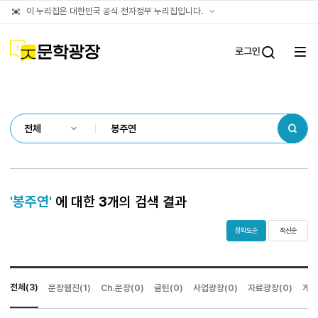
통합검색
공식
이 누리집은 대한민국 공식 전자정부 누리집입니다.
결과
누리집
확인방법
문학광장
로그인
전체
통합검
메뉴
열기
검색
'봉주연'
에 대한
3
개의 검색 결과
정확도순
최신순
전체(3)
문장웹진(1)
Ch.문장(0)
글틴(0)
사업광장(0)
자료광장(0)
게시