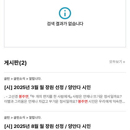
검색 결과가 없습니다
게시판
게시판
(2)
모두보기
글틴 > 글틴소식 > 알립니다.
[시] 2025년 3월 월 장원 선정 / 양안다 시인
. - 고선경
봉주연
, 『두 개의 편지를 한 사람에게』 사랑은 언제나 뜨거운 정서일까요?
이별과 그리움은 언제나 차갑고 무거운 정서일까요?
봉주연
시인은 우리에게 익숙한
정서를 낯선 방식으로 표현합니다. 사랑에 대해 차갑게 말하고, 이별과 그리움에 대해
가볍게 말하고, 그럼에도 고백하고자 하는 마음을 편지 쓰듯이 그려냅니다. 생각해
보면 편지를 적는 마음과 시를 쓰는 마음은 비슷한 면이 있다고 느껴집니다. - 양안다
글틴 > 글틴소식 > 알립니다.
[시] 2025년 8월 월 장원 선정 / 양안다 시인