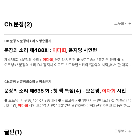
참여자 소개 / 이서영 조선대학교 대학원 문예창작학과 석사 재학 《문장웹진
2018년 06월호》
Ch.
Ch.문장
(2)
모두보기
문장
Ch.문장 > 문장의소리 > 방송듣기
문장의 소리 제488회 :
이다희
, 윤지양 시인편
제488회 <문장의 소리>
이다희
, 윤지양 시인편 ● <로고송> / 뮤지션 양양 ● <
오프닝>/ 문장의 소리 DJ 김지녀 이고르 스트라빈스키의 『음악의 시학』에서 한 대목
● <작가의 방> / 신춘특집2 – 신춘문예 당선자 특집 2017년 신춘특집2는 신춘문예
당선자 특집입니다. 488회에서는 시 부문 당선자
이다희
시인과 윤지양 시인을
초대했습니다.
이다희
시인은 조선대학교 문예창작학과 대학원 석사과정을 수료
Ch.문장 > 문장의소리 > 방송듣기
했으며 2017년 ≪경향신문≫신춘문예에서 시 <백색소음>외 4편으로
문장의 소리 제635 회 : 첫 책 특집(4) - 오은경,
이다희
시인
당선되었습니다. 윤지양 시인은 이화여자대학교 독어독문학과를 졸업했으며 2017년
≪한국일보≫신춘문예에서 시 <전원 미풍 약풍 강풍>외 4편으로 당선되었습니다. Q.
● 오프닝 : 나관중, 『삼국지』 중에서 ● <로고송> ● 1부 〈지금 만나요〉 / 첫 책 특집(4)
DJ 김지녀 : 언제 신춘문예 당선 연락을 받으셨어요? A.
이다희
시인 : 그 때 집에서
: 오은경,
이다희
시인 오은경 시인은 2017년 월간《현대문학》 신인추천으로 등단하여
버스타고 학교 가는 길 이었는데, 학교 수업 들으러 가는 길 이어가지고 버스에서 졸고
최근에 첫 시집 『한 사람의 불확실』을 출간하였습니다.
이다희
시인은 2017년
있었어요.
《경향신문》 신춘문예를 통해 등단하여 올해 첫 시집 『시 창작 스터디』를
출간하였습니다. Q. DJ 최진영 : 첫 책을 묶으시면서 기억에 남는 일이 있나요? A.
오은경 시인 : 책을 묶는 과정에서 제가 한 편, 한 편 쓸 때 고려하지 않았던 부분들이
글틴
글틴
(1)
모두보기
많이 보이더라고요. 저는 한 편씩 쓸 때도 전체적인 윤곽이나 특정 소재에서