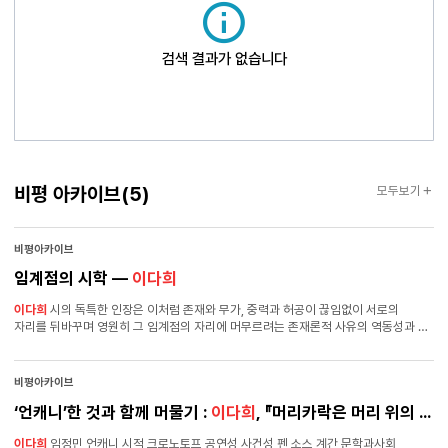
검색 결과가 없습니다
비평아카이브
비평 아카이브
(5)
모두보기
비평아카이브
임계점의 시학 ―
이다희
이다희
시의 독특한 인장은 이처럼 존재와 무가, 중력과 허공이 끊임없이 서로의
자리를 뒤바꾸며 영원히 그 임계점의 자리에 머무르려는 존재론적 사유의 역동성과 그
충만함 속에 자리한다. 이를 임계점의 시학이라고 불러볼 수도 있겠다. 세상 모든
버려진 밤들이 품은 내밀한 임계점의 순간들을 그의 문장이 초대한 또 하나의 깊은
맹목 속에서 캄캄히 발음해 본다. 임계점,중력,허공,부재,타자 월간 현대시 2025년
비평아카이브
5월호 (제425호)
‘언캐니’한 것과 함께 머물기 :
이다희
, 『머리카락은 머리 위의 왕관』(문학과지성사, 2024) / 임정민, 『펜 소스』(민음사, 2024)
이다희
,임정민,언캐니,시적 크로노토프,공연성,사건성,펜 소스 계간 문학과사회