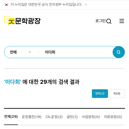
통합검색
공식
이 누리집은 대한민국 공식 전자정부 누리집입니다.
결과
누리집
확인방법
문학광장
로그인
전체
통합검
메뉴
열기
검색
'이다희'
에 대한
29
개의 검색 결과
정확도순
최신순
전체(29)
문장웹진(19)
Ch.문장(2)
글틴(1)
사업광장(0)
자료광장(0)
게