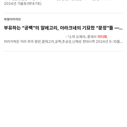
2024년 가을호(제147호)
비평아카이브
부유하는 “공백”의 알레고리, 아라크네의 기묘한 “문장”들 ―
이
- 「소파 오페라」 중에서
이다희
,
머리카락은 머리 위의 왕관,알레고리,공백,추상성,난해성 현대시학 2024년 9-10월호
(제621호)