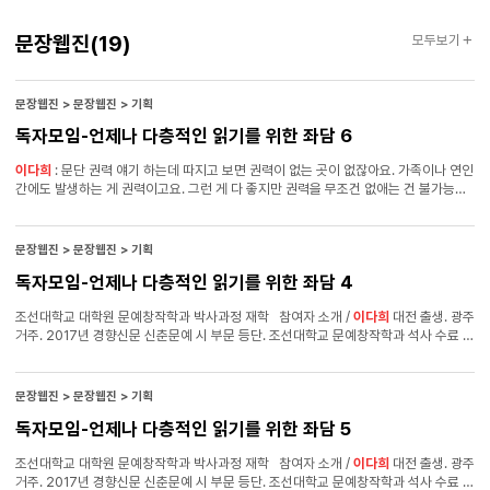
문장웹진
문장웹진
(19)
모두보기
문장웹진 > 문장웹진 > 기획
독자모임-언제나 다층적인 읽기를 위한 좌담 6
이다희
: 문단 권력 얘기 하는데 따지고 보면 권력이 없는 곳이 없잖아요. 가족이나 연인
간에도 발생하는 게 권력이고요. 그런 게 다 좋지만 권력을 무조건 없애는 건 불가능한
것 같아서 다른 차원에서 이야기하는 게 좋지 않을까 하는 마음이에요. 김주선 :
말씀하신 차원만 가지고도 정말 많은 이야기를 할 수 있어서, 그에 대해서는 더 깊게
들어가진 않겠습니다. 이제 문학상에 관한 이야기를 해볼까요. 문학상이라는 게 주류의
문장웹진 > 문장웹진 > 기획
위치를 차지하고 있는 사람, 검증된 사람을 심사위원으로 모셔서 문단문학의 파이를 더
독자모임-언제나 다층적인 읽기를 위한 좌담 4
키우려는 시도라고 볼 수도 있을 것 같은데 어떻게 생각하시나요?
이다희
: 파이를
키운다는 게 뭔가 참 무력하게 느껴지네요. (웃음) 김주선 : 네. 어쨌든 문학상에
조선대학교 대학원 문예창작학과 박사과정 재학 참여자 소개 /
이다희
대전 출생. 광주
관해서. (웃음)
이다희
: 문학상은 자신만의 문학성을 따지게 되잖아요. 그에 맞는
거주. 2017년 경향신문 신춘문예 시 부문 등단. 조선대학교 문예창작학과 석사 수료
작가를 뽑고요. 그런데 장강명 작가의 책을 읽으면 문학상의 문학성이 아니라 물적
참여자 소개 / 이서영 조선대학교 대학원 문예창작학과 석사 재학 《문장웹진
토대로 보게 만들잖아요.
2018년 05월호》
문장웹진 > 문장웹진 > 기획
독자모임-언제나 다층적인 읽기를 위한 좌담 5
조선대학교 대학원 문예창작학과 박사과정 재학 참여자 소개 /
이다희
대전 출생. 광주
거주. 2017년 경향신문 신춘문예 시 부문 등단. 조선대학교 문예창작학과 석사 수료