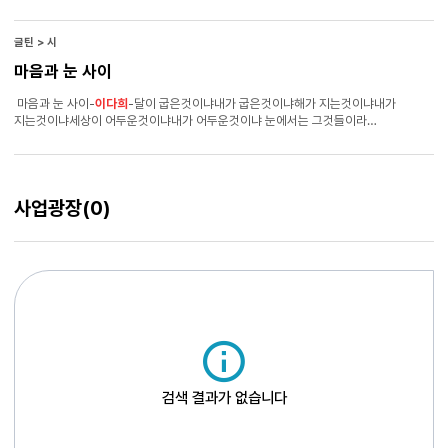
시작하기보다는 좀 추상적이고 낯선 방향으로 쓰려고 하다 보니까 그런 시편들이
모였을 때 굉장히 묶기가 어려웠던 것 같아요.
이다희
시인 : 책 준비를 작년 겨울부터
시작했어요. 제가 시집을 너무 내고 싶었는데 가장 원했던 게 바로 저잖아요?
글틴 > 시
마음과 눈 사이
마음과 눈 사이-
이다희
-달이 굽은것이냐내가 굽은것이냐해가 지는것이냐내가
지는것이냐세상이 어두운것이냐내가 어두운것이냐 눈에서는 그것들이라
하는데마음에서는 나라하는구나 굽어라 굽어라 그렇게 굽어라지거라 지거라 그렇게
지거라어두워라 어두워라 그렇게 어두워라 다시는 펴지 못할테지다시는 떠오르지
못할테지다시는 밝아지지 못할테지 눈이냐마음이냐마음이로구나
사업광장
(0)
검색 결과가 없습니다