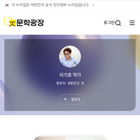
문학광장누리집
공식
이 누리집은 대한민국 공식 전자정부 누리집입니다.
(대표)
누리집
확인방법
문학광장
로그인
전체
통합검
메뉴
열기
타인이
보는
나의문장
이기호
작가
팔로워
0
팔로잉
0
팔로우