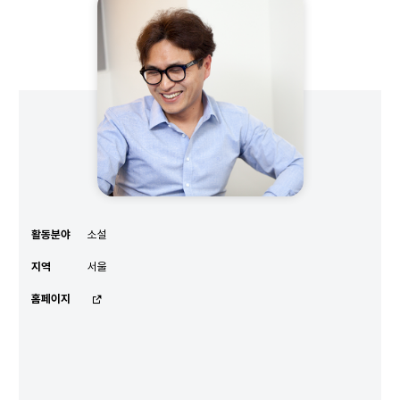
이기호
작가
활동분야
소설
지역
서울
홈페이지