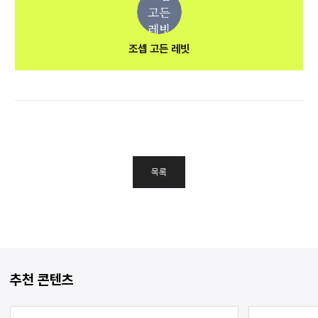
고든
레빗
조셉 고든 레빗
목록
추천 콘텐츠