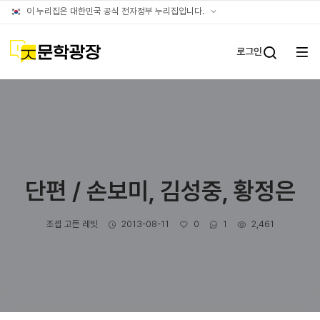
글틴
공식
이 누리집은 대한민국 공식 전자정부 누리집입니다.
누리집
확인방법
문학광장
로그인
전체
통합검
메뉴
열기
단편 / 손보미, 김성중, 황정은
작성자
작성일
좋아요
댓글수
조회수
조셉 고든 레빗
2013-08-11
0
1
2,461