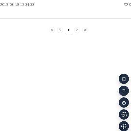
재해를 의식할 수 있다. 시인이 이런 방식으로 시를
차이는 뭘까>
0
2013-08-18 12:34:33
쓰게 된 이유는 무엇일까. 화재의 영향이라고 짐작해
원래 없었던 
본다. 어떤 문제 앞에선 미움의 힘이 강하다. 왜
떠도는 것인지
미운지를 말하면서 대상이 가진 문제점을 지적할 수
사람이 스스로
있고, 얼마나 미운지를 말하면서 나의 생각을 보여줄
것’과 ‘사라진
1
수 있다. 독자에게도 힘을 가져다준다. 독자는 시를
처음
이전
다음
마지막
지닌다. 이미
따라가면서 화자의 감정에 이입하려고 한다. 동시에
것일까. 혹은
화자가 지닌 문제의식을 살펴볼 의욕을 준다. 그러나
존재하지 않았
미움으로는 불을 이길 수 없다. 불은 미움을 받지조차
결론을 내리지
못한다. 애석
시는 화재 이