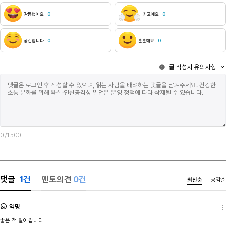
보이는 모습조차 ’시로 표현’하는 데에서 알 수 있다.
썼다’가 아니라
’시를 키는‘ 것이다. 무언가를 말하려고 애쓰는 시도가
‘보였다’에서
감동했어요
0
최고에요
0
시 안에서 느껴지지 않는다. 대신 비춘다. 문제를
깊이 붙잡기보
느끼지만, 체액이 끓어오르거나 그러진 않는 모습을.
자연스럽게 답
무기력하게 느껴지지만, 핵심은 화자가 체액이
넘겼다.1부 
공감합니다
0
훈훈해요
0
끓어오르지 않는 것에서 멈추지 않고 그걸 시로
가장 먼저 받
담아낸다는 것에 있다. 에서 확연하게 볼 수 있다.…
점이었다. 시
글 작성시 유의사항
가자지구에 억류 중인 인질이나 초강진 쓰나미에
오래 바라본다
침수된 항구도시나 거대한 화산재 기둥에 관해 쓰지
내세우기보다 
않는다… 시인은 ‘쓰지 않는다‘라는 표현을 ‘씀‘으로써
천천히 사유를
생각의 물꼬를 터 준다. 이 방법은 인질이나 항구도시,
사건이 시집 
화산재 기둥에 대해 쓰는 것과는 다른 효과를
이러한 전개는
가져온다. 인질에 대해 쓰는 것은 인질에 주목하게
겪은 일을 서
한다. 항구도시나 화산재 기둥에 대해 쓰는 것도
바라보며 자신
0
/1500
각각에 주목하게 한다. 그러나 ‘쓰지 않음’ 에 대해 쓰는
주었다.그 과
것은 심리적 거리를 현저히 좁혀 ‘나’에게까지
관찰하는 장이
주목하게 한다. 재해뿐 아니라 재해 바깥에 있는
응시하기 전 
사람들을 비추기 때문이다. 그들이 재해를 대하는
가는 시간처럼
모습, ’쓰지 않는’ 모습을 보며 독자는 스스로를 돌아볼
그것을 곧바로
댓글
1
건
멘토의견
0건
최신순
공감순
기회를 얻는다. 또한 화자는 과격한 감정표현을
필요했던 것은
사용하지 않으면서, 몇 걸음 떨어져서 재해를
사건을 견디기
이야기한다. 독자는 화자를 가깝게 느끼며 자신과 겹쳐
시간이었을지도
익명
보려는 시도를 하게 된다. 본인과 관련지어
세상에 없는 
좋은 책 알아갑니다
생각하기에, 직접적으로 쓸 때보다 독자가 현실감 있게
떠오르는 작품