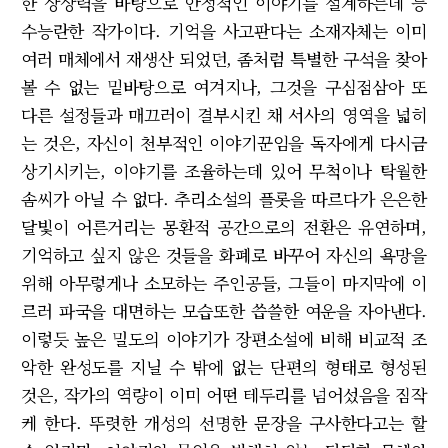
한 상상력을 바탕으로 안정적인 이야기를 설계하는데 능
수능란한 작가이다. 기억을 사고판다는 소재자체는 이미
여러 매체에서 재생산 되었던, 좀처럼 특별한 구석을 찾아
볼 수 없는 밑바탕으로 여겨지나, 그것을 구심점삼아 또
다른 설정들과 매끄러이 결부시킨 채 서사의 영역을 넓히
는 것은, 자신이 천부적인 이야기꾼임을 독자에게 다시금
상기시키는, 이야기를 조율하는데 있어 무척이나 탁월한
솜씨가 아닐 수 없다. 추리소설의 플롯을 따르다가 은은한
달빛이 어른거리는 몽환적 공간으로의 전환은 유연하며,
기억하고 싶지 않은 것들을 화폐로 바꾸어 자신의 욕망을
위해 아무렇게나 소모하는 주인공들, 그들이 마지막에 이
르러 파국을 대면하는 모습또한 씁쓸한 여운을 자아낸다.
이렇듯 높은 밀도의 이야기가 장편소설에 비해 비교적 조
악한 완성도를 지닐 수 밖에 없는 단편의 형태로 형성된
것은, 작가의 역량이 이미 어떤 테두리를 넘어섰음을 짐작
케 한다. 뚜렷한 개성의 선명한 문장을 구사한다고는 할