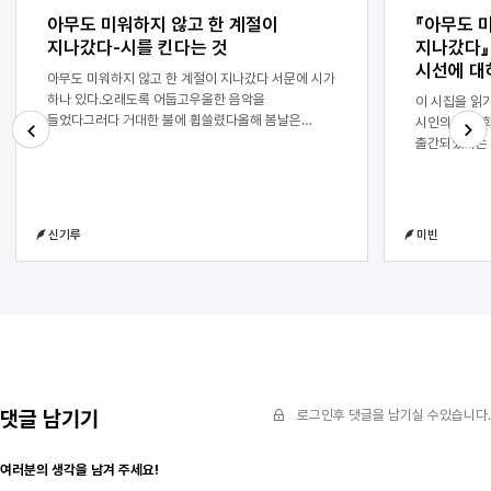
아무도 미워하지 않고 한 계절이
『아무도 
지나갔다-시를 킨다는 것
지나갔다』
시선에 대
아무도 미워하지 않고 한 계절이 지나갔다 서문에 시가
하나 있다.오래도록 어둡고우울한 음악을
이 시집을 읽기
들었다그러다 거대한 불에 휩쓸렸다올해 봄날은
시인의 집이 
잿더미암흑세계였다생체발광할 수 있다면차가운 빛을
출간되었다는 
만들 수 있을 텐데더듬어 시를 켰다절벽이 보였다
역시 화재 이
Next
Previous
화자는 차가운 빛을 만들고 싶어 한다. ‘차가운‘은 불에
예상했다. 화
반대되는 빛의 속성이다. 이 빛은 불이 만든
그 경험을 어
암흑세계를 비추는 역할을 한다. 화자는 스스로 이
것이라 생각했
신기루
미빈
빛을 내는 대신 시를 켜서 빛을 낸다. 다음은 시 ‘봄날
오래도록 어둡
정경’ 의 일부다.…불타는 숲연기가 치솟는 마을재가
거대한 불에 
된 구름은 엉겨 붙지 않는다사람들의 불 연관
암흑세계였다>
비유에나는 문제를 느끼지만체액이 끓어오르거나
만들 텐데> 
그러진 않는다체험하지 않은 자들의 가소로운
자서를 읽었을
엄살아름다운 무신경불타는 숲연기가 치솟는
이후의 다짐을
마을타죽은 사람들… 화자의 마을이 불에 탔다. 인명
‘시를 켰다’라
피해도 있다. 불길에서 빠져나온 사람들은 대피소에
통해 다시 앞
모여 있다. 화재를 겪고 나서 담담한 모습을 보인다.
받아들였다. 
댓글 남기기
로그인후 댓글을 남기실 수있습니다.
불가항력의 일 앞에서 무기력해진 것처럼 보이기도
내고 싶다는 
한다. 그러나 화자는 다른 방식으로 말하고 있는
보였다’는 문
여러분의 생각을 남겨 주세요!
것이다. 여전히 앞으로 나아가고 있다. 바로 그 담담해
생각했다.물론 