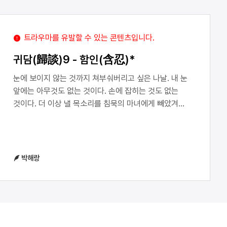
트라우마를 유발할 수 있는 콘텐츠입니다.
귀담(歸談)9 - 함인(含忍)*
눈에 보이지 않는 것까지 쳐부숴버리고 싶은 나날. 내 눈
앞에는 아무것도 없는 것이다. 손에 잡히는 것도 없는
것이다. 더 이상 낼 목소리를 침묵의 마녀에게 빼았겨
버린 것이다. 증명할 길이 없는 것에 대해 말하지 말라고
조언하는, 벙어리잖아 벙어리잖아 벙어리잖아
벙어리잖아.입지 않는 옷처럼, 걸려, 있는, 눈깔, 다
죽었어. 제대로 응시하고 있는데, 도대체 말해주지
박해랑
않는건가. 마그마와 용암의 차이를 아는가. 나는 그저
안에서 썩어문드러지는 마그마와 같이. 단단했던 마음을
깨뜨리고 부수고 녹여 변성암을 만들기 직전의 상태.
말하자면 활화산의 휴식기.편해질 수는 없나? 산 정상에
깃발 대신 철근을 쑤셔넣으면 어쩌자는 건가? 녹지도