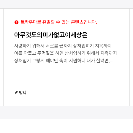
트라우마를 유발할 수 있는 콘텐츠입니다.
아무것도의미가없고이세상은
사랑하기 위해서 서로를 끝까지 상처입히기 지옥까지
이를 악물고 주먹질을 하면 상처입히기 위해서 지옥까지
상처입기 그렇게 해야만 속이 시원하니 내가 살려면,
이렇게 해야 해 살기 위해서 서로 물어뜯어야 하는
식물의 이야기를 읽었다 태어난 순간부터, 어디 있을지
모를 서로를 찾아 썩어가는 향을 풍기고, 뿌리를 조금씩
찢어내며 움직이는 것들 열대 우림에서 튀어나오려는
방백
미지의 괴물처럼 우림의 내장을 열어젖히고 다이빙하는
사람처럼 복부에서 아비를 낳는 사람처럼 낡고
쪼글쪼글하고 부족한 아버지 아버지를 내가 낳아야
하나요 아버지가 날 낳아줄 수는 없나요 임신을 이해할
수 없는 아버지를 붙잡고 배를 칼로 가른다 날 그렇게