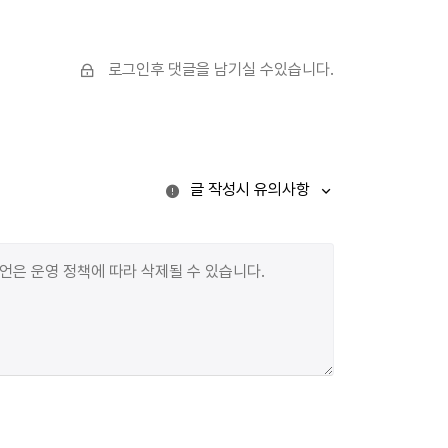
않고 녹슬지도 않고 언제까지 지키고 있을 건가? 소멸의
직전이라는 것을 아는 이들은 모두 죽은 눈빛. 침묵의
마녀가 계속 웃는다. '넌 절대 증명할 수가 없지!' 허억
로그인후 댓글을 남기실 수있습니다.
허억 환청이리라.산이든 빌딩이든 머리 정수리의 위에
서있든, 떨어지고 싶은 충동은 매일반(一般). 떨어지면
편해지려나. 화산의 다른 말은 솟구치고 싶은
욕망일텐데. 떨어지면 죽게 되리라. 죽고 싶어라.
솟구침의 다음 단계는 모르는 사람이 없을 정도이니.
글 작성시 유의사항
10만 명 중에 25.2명만이 현자라는 것이다.세상은
퍼즐이다. 절대로 맞출 수 없는 퍼즐. 세상을 퍼즐로서 본
사나이는 이미 죽었다. 우리는 잘도 절망의 퍼즐을
가지고 놀고 있다. 땅이 부풀어 올랐다. 퍼즐로서 효용이
있나? 아니, 전조(前兆)다. 땅이 흔들린다. 더 조각이 난
퍼즐들, 이미 맞출 수가 없는 생각들.뜨겁고 새빨간
무언가. 달려나온다. 쓸어버려라 더 이상 나는
지켜보기만 할 수 없다. 대의 정신이라는 명분으로,
학살을 단행하는 나는 반사회성 정신병자. 입을 다물고,
뜬눈으로, 머리채를 쥐어뜯어라. 역지사지(易地思之)의