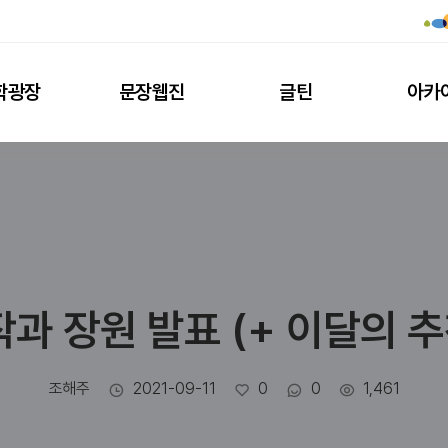
학광장
문장웹진
글틴
아카
과 장원 발표 (+ 이달의 
작성자
작성일
좋아요
댓글수
조회수
조해주
2021-09-11
0
0
1,461