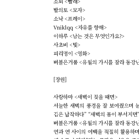
소뢰 <빨래>
발의토 <모자>
소낙 <프레이>
Vniklqq <자유를 향해>
이하루 <남는 것은 무엇인가요?>
사초비 <빛>
피리명이 <영화>
버블은거품 <유월의 가시를 잘라 동강
[장원]
사랑하마 <새벽이 짖을 때면>
서늘한 새벽의 풍경을 잘 보여줬으며 눈
김은 납작하다” “새벽의 몸이 부서지면”
버블은거품 <유월의 가시를 잘라 동강
연과 연 사이의 여백을 적절히 활용하