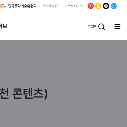
유튜브
문학광장
채널문장
팟빵
주요사업
아르코소식
인스타그램
인스타그램
이브
로그인
전체
통합검
메뉴
열기
추천 콘텐츠)