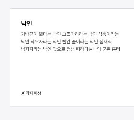
낙인
가방끈이 짧다는 낙인 고졸따리라는 낙인 식충이라는
낙인 낙오자라는 낙인 빨간 줄이라는 낙인 잠재적
범죄자라는 낙인 앞으로 평생 따라다닐나의 굳은 흉터
작자 미상