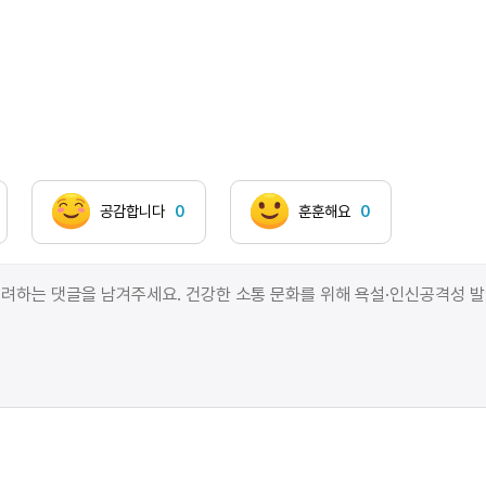
보지 않을 수는 없나요 나는 이미 우리는 이미 어둡고
습한 푹푹 끓어오르는 흰 밥이 죽처럼 지어지고 있는
너무나도 환한 부엌 안인데 아버지를 붙잡고 비명을
질러도 아버지는 묵묵부답 낭중지추 도탄지고 내 배가
찢어질 것 같다 이제 아버지를 놓아주고 싶다 영영 영영
아버지를 낳고 싶다 무섭다 두렵다 불타오른다 모든 것이
아버지가 내 안에서 나오지 않으신다 나는 절망 속에서
비 갠 뒤 날카로운 집으로 가득 찬 진흙 속에서 무화과
공감합니다
0
훈훈해요
0
나무들이 쓰러져가는 숯불 속에서 미워하고 있다
죽어가고 있다 사랑하기 위해서 지옥으로 돌아가기
위해서