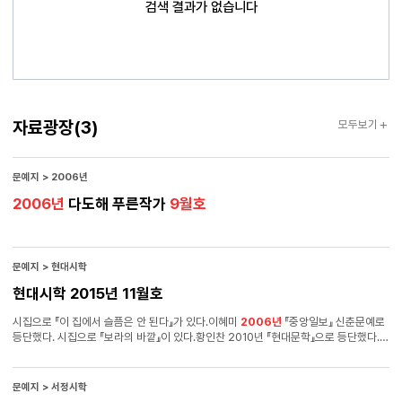
검색 결과가 없습니다
자료광장
자료광장
(3)
모두보기
문예지 > 2006년
2006년
다도해 푸른작가
9월호
문예지 > 현대시학
현대시학 2015년 11월호
시집으로 『이 집에서 슬픔은 안 된다』가 있다.이혜미
2006년
『중앙일보』 신춘문예로
등단했다. 시집으로 『보라의 바깥』이 있다.황인찬 2010년 『현대문학』으로 등단했다.
시집으로 『구관조 씻기기』, 『희지의 세계』가있다.좌담260
문예지 > 서정시학