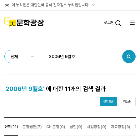
통합검색
공식
이 누리집은 대한민국 공식 전자정부 누리집입니다.
결과
누리집
확인방법
문학광장
로그인
전체
통합검
메뉴
열기
검색
'2006년 9월호'
에 대한
11
개의 검색 결과
정확도순
최신순
전체(11)
문장웹진(7)
Ch.문장(0)
글틴(0)
사업광장(0)
자료광장(3)
게시