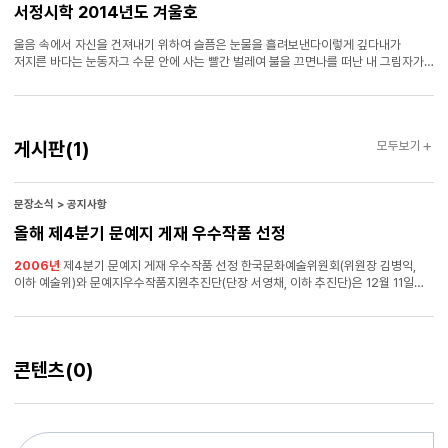
서정시학 2014년도 겨울호
울음 속에서 자신을 건져내기 위하여 슬픔은 눈물을 흘려보낸다이렇게 깊다내가
저지른 바다는 눈동자그 수문 안에 사는 빨간 벌레여 불을 끄면나를 떠난 내 그림자가
두루마리에서 풀리는 휴지처럼 흰 길을 끌고 가 물에 젖는 곳불을 켜면나를 떠난내가
발목과 무릎과 허리로 잠기며 걸어가는 가슴께에서 빛의 뜰채에 걸려 던 져지는 곳
창밖으로 손바닥을 편다 후회한다는 뜻은 아니다비가 와서문을 열고 신을 벗고비가
와서투명한 아이들이 그네를 잡던 손으로 천장의 흰 나뭇가지에 빗소리를
게시판
게시판
(1)
모두보기
매고크레파스아무렇게나 그어댄 스케치북을 창마다 끼우고물안개 하얀 쌀뜨물로
받쳐밥을 하고 바다를 불러 식탁에 앉힐 때비가 오고몸의 바닥을 바글바글 기어온 빨간
벌레들이 눈꺼풀 속에서 눈을 파먹고 있다슬픔은 풍경의 전부를 사용한다 —신용목,
「저지르는 비」(『현대시학』, 2014년
9월호
) 전문 세월호 이전까지 우리 사회는
문장소식 > 공지사항
실의와 우울의 감정을 용납하지 않는 분위 기가 강했다.
올해 제4분기 문예지 게재 우수작품 선정
2006년
제4분기 문예지 게재 우수작품 선정 한국문화예술위원회(위원장 김병익,
이하 예술위)와 문예지우수작품지원추진단(단장 서영채, 이하 추진단)은 12월 11일
2006년
제4분기 문예지게재우수작품 지원대상작을 발표했다.
문예지우수작품지원사업은 문예지를 통해 발표된 작품 중 분기별로 우수작품을
선정하여, 문예지에서 지불하는 것과 별도의 지원금을 작가에게 직접 지급하여 기성
작가들의 창작 의욕을 고취하고, 나아가 미래의 작가들에게도 문학에 대한 새로운
콘텐츠
(0)
희망을 불어넣고자 지난 2005년부터 시행되어왔다.
2006년
제4분기 문예지 게재
우수작품 지원사업은
2006년
7월부터 9월까지(월간지 7, 8,
9월호
, 계간지 가을호,
반년간지 하반기호 중 발행일이 7월부터 9월까지인 경우) 발표된 시(시조 포함)와
소설 및 동시와 동화를 대상으로 했다.