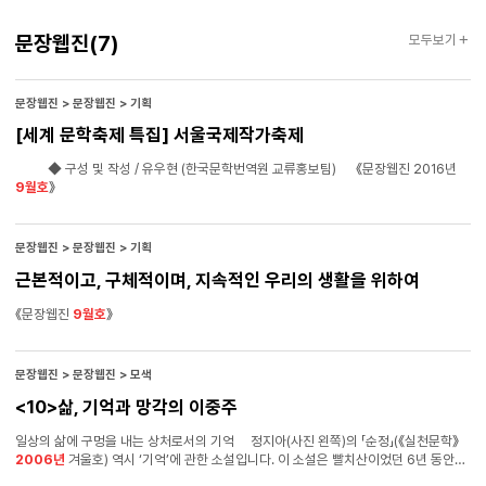
문장웹진
문장웹진
(7)
모두보기
문장웹진 > 문장웹진 > 기획
[세계 문학축제 특집] 서울국제작가축제
◆ 구성 및 작성 / 유우현 (한국문학번역원 교류홍보팀) 《문장웹진 2016년
9월호
》
문장웹진 > 문장웹진 > 기획
근본적이고, 구체적이며, 지속적인 우리의 생활을 위하여
《문장웹진
9월호
》
문장웹진 > 문장웹진 > 모색
<10>삶, 기억과 망각의 이중주
일상의 삶에 구멍을 내는 상처로서의 기억 정지아(사진 왼쪽)의 「순정」(《실천문학》
2006년
겨울호) 역시 ‘기억’에 관한 소설입니다. 이 소설은 빨치산이었던 6년 동안의
기억에서 벗어나지 못해 죽음을 껴안고 사는 한 사내의 이야기입니다. 소설의 제목이