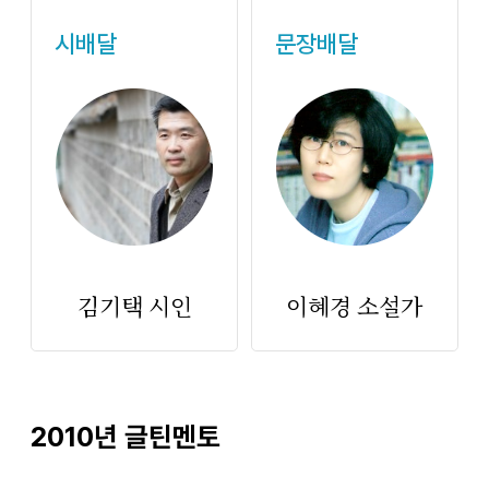
시배달
문장배달
김기택 시인
이혜경 소설가
2010년 글틴멘토