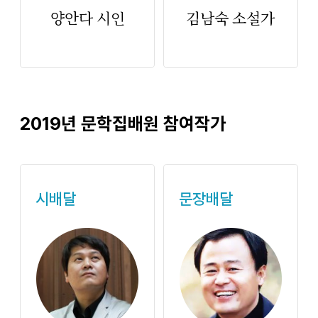
양안다 시인
김남숙 소설가
2019년 문학집배원 참여작가
시배달
문장배달