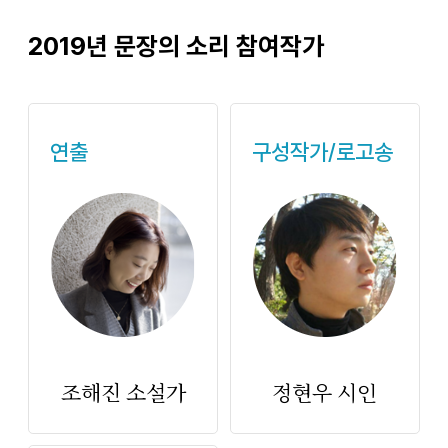
Previous
Next
2019년 문장의 소리 참여작가
연출
구성작가/로고송
조해진 소설가
정현우 시인