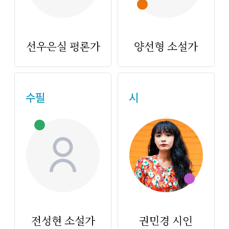
선우은실 평론가
양선형 소설가
수필
시
전성현 소설가
권민경 시인