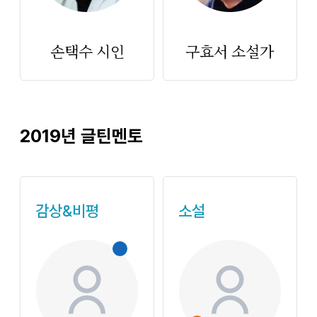
손택수 시인
구효서 소설가
2019년 글틴멘토
감상&비평
소설