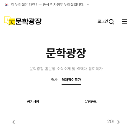
문학광장누리집
공식
이 누리집은 대한민국 공식 전자정부 누리집입니다.
(대표)
누리집
확인방법
문학광장
로그인
전체
통합검
메뉴
열기
문학광장
문학광장 홈
문장 소식
소개 및 BI
역대 참여작가
역사
역대참여작가
공지사항
문장공모
2005년