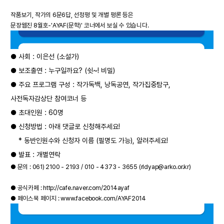
작품보기, 작가의 6문6답, 선정평 및 개별 평론 등은
문장웹진 8월호-'AYAF(문학)' 코너에서 보실 수 있습니다.
●
사회 : 이은선 (소설가)
●
보조출연 : 누구일까요? (쉿~! 비밀)
●
주요 프로그램 구성 : 작가독백, 낭독공연, 작가집중탐구,
사전독자감상단 참여코너 등
●
초대인원 : 60명
●
신청방법 : 아래
댓글
로 신청해주세요!
* 동반인원수와 신청자 이름 (필명도 가능), 알려주세요!
●
발표 : 개별연락
●
문의 : 061) 2100 - 2193 / 010 - 4373 - 3655
(rldyap@arko.or.kr)
●
공식카페 :
http://cafe.naver.com/2014ayaf
●
페이스북 페이지 :
www.facebook.com/AYAF2014