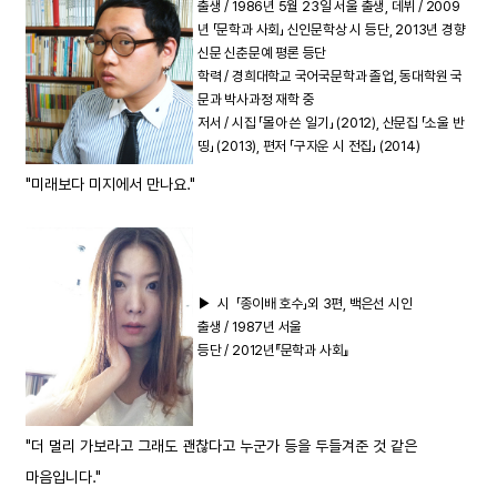
출생 / 1986년 5월 23일 서울 출생, 데뷔 / 2009
년 「문학과 사회」 신인문학상 시 등단, 2013년 경향
신문 신춘문예 평론 등단
학력 / 경희대학교 국어국문학과 졸업, 동대학원 국
문과 박사과정 재학 중
저서 / 시집 「몰아 쓴 일기」 (2012), 산문집 「소울 반
띵」 (2013), 편저 「구자운 시 전집」 (2014)
"미래보다 미지에서 만나요."
▶
시 「종이배 호수」외 3편,
백은선 시인
출생 / 1987년 서울
등단 / 2012년『문학과 사회』
"더 멀리 가보라고 그래도 괜찮다고 누군가 등을 두들겨준 것 같은
마음입니다."