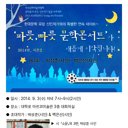
●
일시 : 2014. 9. 3(수) 저녁 7시~9시(2시간)
●
장소 : 대학로 아르코미술관 3층 대회의실
●
초대작가 : 박성준(시인) & 백은선(시인)
▶
시 「소문」외 3편,
박성준 시인