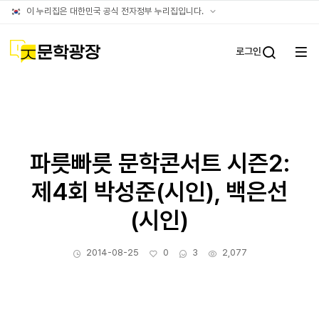
문학광장누리집
공식
이 누리집은 대한민국 공식 전자정부 누리집입니다.
(대표)
누리집
확인방법
문학광장
로그인
전체
통합검
메뉴
열기
파릇빠릇 문학콘서트 시즌2:
제4회 박성준(시인), 백은선
(시인)
작성일
좋아요
댓글수
조회수
2014-08-25
0
3
2,077