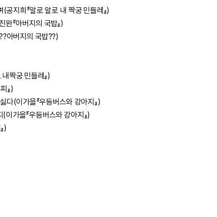
(공지희『알로 알로 내 짝궁 민들레』)
진완『아버지의 국밥』)
?아버지의 국밥??)
 내짝궁 민들레』)
피』)
 싫다(이가을『우등버스와 강아지』)
(이가을『우등버스와 강아지』)
』)