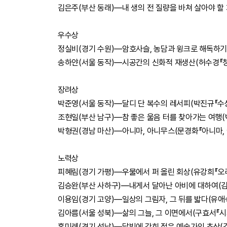
김은주(부산 동래)―내 생의 전 질량을 바쳐 살아야 할
우수상
정실비(경기 수원)―암호사슬, 농담과 윙크로 해독하기(
송하얀(서울 동작)―시공간의 신화적 재생산(허수경『청
장려상
박준영(서울 동작)―달디 단 복수의 레서피(박진규『수
조현일(부산 남구)―참 좋은 울음 터를 찾아가는 여행
박형권(경남 마산)―아니마, 아니무스(문경화『아니마, 
노력상
피혜림(경기 가평)―우물에서 퍼 올린 회상(유강희『오
김승완(부산 사하구)―내게서 달아난 아비에 대하여(김
이용임(경기 고양)―일상의 그림자, 그 뒤를 밟다(유애
김아름(서울 성북)―삶의 그늘, 그 이면에서(구효서『시
홍미례(경기 성남)―달빛에 갇힌 젊은 예술가의 초상(