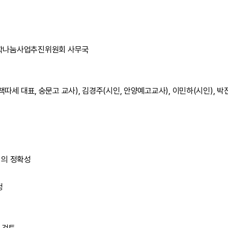
 / 문학나눔사업추진위원회 사무국
책따세 대표, 숭문고 교사), 김경주(시인, 안양예고교사), 이민하(시인), 박
문법의 정확성
선정