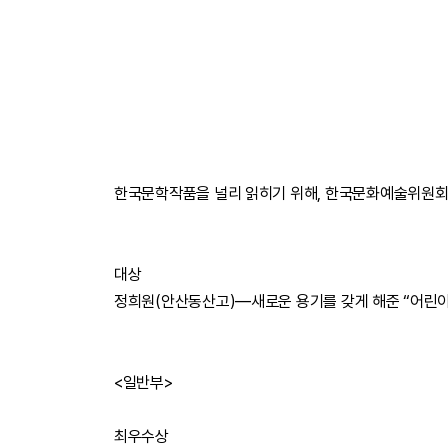
한국문학작품을 널리 읽히기 위해, 한국문화예술위원회
대상
정희원(안산동산고)―새로운 용기를 갖게 해준 “어린이
<일반부>
최우수상