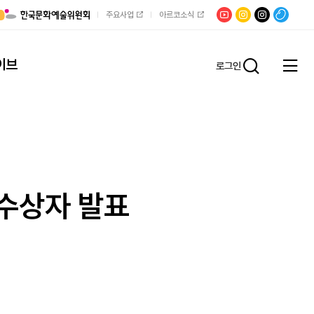
유튜브
문학광장
채널문장
팟빵
주요사업
아르코소식
인스타그램
인스타그램
이브
로그인
전체
통합검
메뉴
열기
수상자 발표