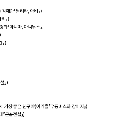
김애란『달려라, 아비』)
리』)
경화『아니마, 아니무스』)
)
』)
설』)
 가장 좋은 친구야(이가을『우등버스와 강아지』)
대『곤충전설』)