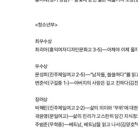
<청소년부>
최우수상
최리아(홍익여자디자인문화고 3-5)―아체야 이제 울지
우수상
문성희(진주제일여고 2-5)―“남자들, 쓸쓸하다”를 읽
변준석(구갈중 1-)―아버지의 사랑은 깊고 진하다(김진
장려상
박혜린(진주제일여고 2-2)―삶의 의미와 ‘무위’에 대
곽윤영(문일여고)―삶의 진리가 고스란히 담긴 지식창
주범준(무학중)―베트남, 베트남을 읽고 나서(김양호『베