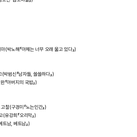
마(박노해『아체는 너무 오래 울고 있다』)
고(박범신『남자들, 쓸쓸하다』)
완『아버지의 국밥』)
한 고찰(구경미『노는인간』)
고(유강희『오리막』)
트남, 베트남』)