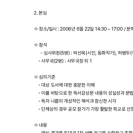
2. 본심
ㅇ 장소/일시 : 2006년 6월 22일 14:30～17:00
ㅇ 참석
- 심사위원(5명) : 박선욱(시인, 동화작가), 허병두(
- 사무국(2명) : 사무국장 외 1
ㅇ 심의기준
- 대상 도서에 대한 충분한 이해
- 이를 바탕으로 한 독서감상문 내용의 성실성과 
- 독자 나름의 개성적인 해석과 참신한 시각
- 단체상의 경우 공모 참가가 가장 활발한 학교로 
ㅇ 내용