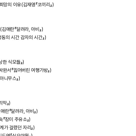
 희망의 이유(김재영『코끼리』)
김애란『달려라, 아비』)
동의 시간 감자의 시간』)
상한 식모들』)
(박완서『잃어버린 여행가방』)
아니무스』)
리막』)
애란『달려라, 아비』)
숙『장미 주유소』)
계가 걸렸던 자리』)
김도연『십오야월』)