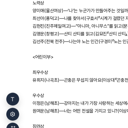
노력상
양미애(울산여상)―‘나’는 누군가가 만들어주는 것일까(
최선아(풍덕고)―나를 찾아서(구효서『시계가 걸렸던 자
김현진(진주제일여고)―“아니마, 아니무스”를 읽고(문
김영운(창평고)―샨티 샨티를 읽고(김묘진『샨티 샨티』
김선주(전북 전주)―나는야 노는 인간(구경미『노는 인간
<어린이부>
최우수상
유희지(나곡초)―곤충은 무섭지 않아요(이상대『곤충전
우수상
이정은(남해초)―강아지는 내가 가장 사랑하는 세상에서
원여운(남해초)―너는 어떤 전설을 가지고 있니?(이상
장려상