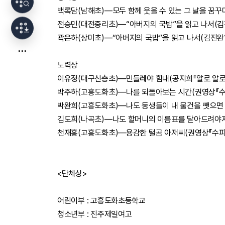
백록담(남해초)―모두 함께 웃을 수 있는 그 날을 꿈꾸며
전승민(대전중리초)―“아버지의 국밥”을 읽고 나서(김
곽은하(상미초)―“아버지의 국밥”을 읽고 나서(김진완?
노력상
이유정(대구신층초)―민들레야 힘내(공지희『알로 알로
박주하(고흥도화초)―나를 되돌아보는 시간(권영상『수
박완희(고흥도화초)―나도 동생들이 내 물건을 뺏으면
김도희(나곡초)―나도 할머니의 이름표를 달아드려야지
천재홍(고흥도화초)―용감한 털곰 아저씨(권영상『수피
<단체상>
어린이부 : 고흥도화초등학교
청소년부 : 진주제일여고