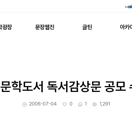
학광장
문장웹진
글틴
아카
수문학도서 독서감상문 공모 
작성일
좋아요
댓글수
조회수
2006-07-04
0
1
1,291