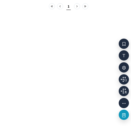
기발한 방법으
트리에스트에서 시작되었습니다. 2024년
1
발표되었다. 
이탈리아의 아름다운 바닷가 도시에서 나는 내 문학
처음
이전
다음
마지막
되는 작품도 있
작업에 주어진 한스 크리스티안 안데르센상을
그런데 라디오
받았습니다. 경사스러운 시상식은 말 그대로
그림그리기를 
경사스러운 잔치가 되었습니다. 16살 난 우리 딸은 “내
바로 그 차이,
생애 최고의 파티”였다고 하더군요. 70개국에서 온
주파수의 차이
600명 이상의 사람들이 IBBY 총회에 모였습니다.
사람들의 몫이다. 방송 글의 기본은 
어린이문학에 대한 사랑 하나로 뭉친 세계 각국의
쉬워야 한다.
사람들이었지요. IBBY는 국제아동청소년도서협의회,
쉽게 이해가 
International Board on Books for Young
어려운 용어가
People의 약자입니다.