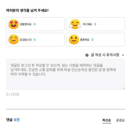
전부터 준비한다. 라디오 드라마가 만나고 
만날 수 있었습니다. 책의 어떤 부분은 원본을 살짝
여러분의 생각을 남겨 주세요!
제한은 없다.
벗어나 새로운 포맷을 입기도 했는데, 그 섬세한
방해하는 가장
만듦새에 완전히 납득당할 수밖에 없었습니다.
KBS 측에서
이를테면 볼프 에를브루흐가 그림을 그린 (한국어본
감동했어요
0
최고에요
0
받아들이지 않
제목 : )의 한국어본은 원본과 달리 세로가 더 긴
드라마와 소설
포맷으로 나왔습니다. 책 속의 작은 왕에게 갑자기 더
다시 듣기(=
큰 공간이 주어졌는데, 그게 이야기와 아주 잘 어울려
공감합니다
0
훈훈해요
0
저작권에 포함
보였습니다. 한국에서 머무르는 4주 동안 나는 출판인,
곳도 있다. 
번역자들과(글자 그대로 모두 여성이었지요)(* 역주 :
글 작성 시 유의사항
소설과 라디오 드라
독일어의 명사에는 남성과 여성의 구분이 있습니다.
라디오 드라마의 주파
작가는 보통의 경우 남성형 명사와 여성형 명사를 모두
주파수와 잘 
씁니다. ‘대화 상대(남성형)과 대화 상대(여성형)’ 이런
궁합으로 바꿔
식입니다. 그런데 이 문장에서 출판인과 번역자의
사이에 궁합이
여성형만 쓰고 이런 설명을 덧붙였습니다. 모두 여성인
그렇다면 궁합
게 아주 인상적이었던 모양입니다.) 아주 흥미로운
간단하게 정리
대화를 많이 나눌 수 있었습니다. 그뿐 아니라 (여성)
그려지면서 쉽
그림책 작가들과 (남성) 그림책 작가들, (여성) 글
0
/ 1500
반문할지 모른
작가들과 (남성) 글 작가들과도 대화를 나누었습니다.
모든 상황을 
우리는 책을 보여주고, 의견을 주고받고, 책도
책을 덮은 후
주고받았습니다. 친절한 통역의 도움을 받아 이
한다.’ 맞는 
‘책나라’ 사람들은 특별한 책들에 대한 사랑으로
댓글
0건
최신순
공감순
더구나 90년
확실히 연결될 수 있었습니다. II. 어디서 시작되고
새로운 방향을
어디서 그쳤던가? 짧은 되돌아봄. 모든 것은