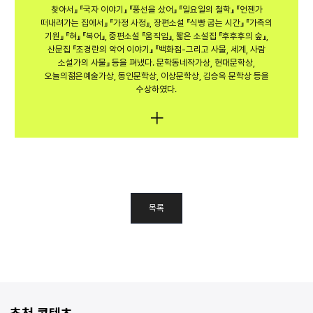
찾아서』 『국자 이야기』 『풍선을 샀어』 『일요일의 철학』 『언젠가
떠내려가는 집에서』 『가정 사정』, 장편소설 『식빵 굽는 시간』 『가족의
기원』 『혀』 『복어』, 중편소설 『움직임』, 짧은 소설집 『후후후의 숲』,
산문집 『조경란의 악어 이야기』 『백화점-그리고 사물, 세계, 사람
소설가의 사물』 등을 펴냈다. 문학동네작가상, 현대문학상,
오늘의젊은예술가상, 동인문학상, 이상문학상, 김승옥 문학상 등을
수상하였다.
목록