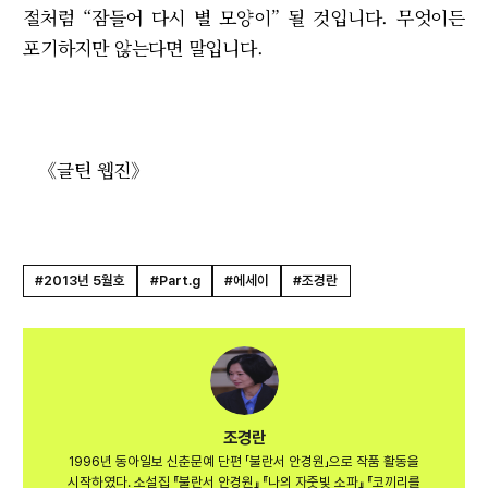
절처럼 “잠들어 다시 별 모양이” 될 것입니다. 무엇이든
포기하지만 않는다면 말입니다.
《글틴 웹진》
#2013년 5월호
#Part.g
#에세이
#조경란
조경란
1996년 동아일보 신춘문예 단편 「불란서 안경원」으로 작품 활동을
시작하였다. 소설집 『불란서 안경원』 『나의 자줏빛 소파』 『코끼리를