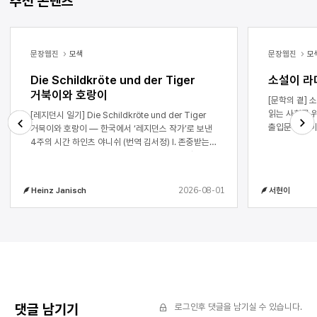
추천 콘텐츠
문장웹진
모색
문장웹진
모
Die Schildkröte und der Tiger
소설이 라
거북이와 호랑이
[문학의 곁] 소설이 라디오 드라마를 만났을 때 ― 책
읽는 사회를 위한 서현이 1. ON AI
[레지던시 일기] Die Schildkröte und der Tiger
출입문에 불이 
거북이와 호랑이 ― 한국에서 ‘레지던스 작가’로 보낸
선명하다. 드
4주의 시간 하인츠 야니쉬 (번역 김서정) I. 존중받는
Next
Previous
드라마를 만났
느낌. 한국에서 보낸 4주간(2026년 3월 28일부터
성우들을 만나
4월 24일까지)을 돌아보면 가장 먼저 떠오르는 말이
호흡이 되어 
이것입니다. 나와 내 가족이 받은 대접, 우리를 대하는
2026-08-01
Heinz Janisch
서현이
문장은 음향효
사람들의 정성, 나의 책과 문학 작업에 대한 존중. 내
것이고 음악을
책들(원서와 한국어 번역본)은 남이섬의 한스
드라마를 만나면 
크리스티안 안데르센 그림책 홀이나 서울의
KBS 제작 모습 2. 오프닝 혹은 여정의 출발 소설이
한국문화예술위원회 건물 진열장에만 있는 게
라디오 드라마
아니었습니다. 나와 대화를 나눈 사람들 모두 내 책을
길게는 1년 전
잘 알고 있더군요. 희한하게도, 내 책의 글과 그림에
준비하는 경우
대한 명확하고도 박학한 질문이 주어졌습니다.
위해서다. 작
희한하게도, 그림책의 언어와 그림의 어울림에 대해
제정 100주년
아주 꼼꼼하게 인지하고 언급하는 코멘트도
댓글 남기기
로그인후 댓글을 남기실 수 있습니다.
해당한다. 특
있었습니다. 나는 내 책을 한국에서 낸 출판인들을