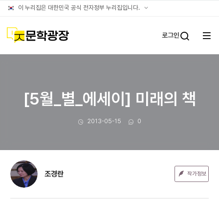
문장웹진
공식
이 누리집은 대한민국 공식 전자정부 누리집입니다.
누리집
확인방법
문학광장
로그인
전체
통합검
메뉴
열기
[5월_별_에세이] 미래의 책
작성일
댓글수
2013-05-15
0
조경란