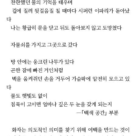
찬란했던 물의 기억을 태우며
겁에 질려 뒷걸음질 칠 때마다 시퍼런 이파리가 돋아났
다
나는 황급히 문을 닫고 뒤도 돌아보지 않고 도망쳤다
자물쇠를 가지고 그곳으로 갔다
방 안에는 웅크린 나무가 있다
곤한 잠에 빠진 거인처럼
벽을 움켜쥐던 손을 거두어 가슴팍에 얌전히 모으고 있
다
물도 햇빛도 없이
침묵이 고이면 얼마나 깊은 두 눈을 갖게 되는지
―｢백색 공간｣ 부분
화자는 의도적인 의미를 찾기 위해 여백을 만드는 것이