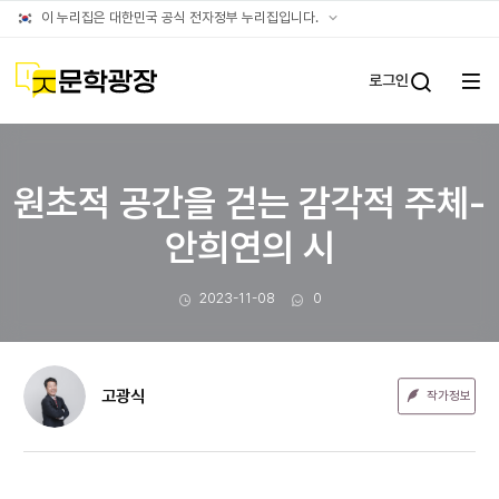
문장웹진
공식
이 누리집은 대한민국 공식 전자정부 누리집입니다.
누리집
확인방법
문학광장
로그인
전체
통합검
메뉴
열기
원초적 공간을 걷는 감각적 주체-
안희연의 시
작성일
댓글수
2023-11-08
0
고광식