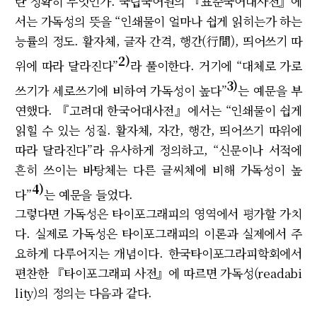
란 정확히 무엇인가. 국립국어원의 『표준국어대사전』에
서는 가독성의 뜻을 “인쇄물이 얼마나 쉽게 읽히는가 하는
능률의 정도. 활자체, 글자 간격, 행간(行間), 띄어쓰기 따
2)
위에 따라 달라진다”
라 풀이한다. 거기에 “대체로 가로
3)
쓰기가 세로쓰기에 비하여 가독성이 높다”
는 예문을 부
연했다. 『고려대 한국어대사전』에서는 “인쇄물이 쉽게
읽힐 수 있는 성질. 활자체, 자간, 행간, 띄어쓰기 따위에
따라 달라진다”라 유사하게 정의하고, “신문이나 서적에
흔히 쓰이는 바탕체는 다른 글씨체에 비해 가독성이 높
4)
다”
는 예문을 들었다.
그렇다면 가독성은 타이포그래피의 영역에서 평가할 가치
다. 실제로 가독성은 타이포그래피의 이론과 실제에서 주
요하게 다루어지는 개념이다. 한국타이포그라피학회에서
편찬한 『타이포그래피 사전』에 따르면 가독성(readabi
lity)의 정의는 다음과 같다.