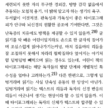
세련되지 못한 자의 무구한 경외감, 방향 감각 없음에서
추동되는 모험적 용기, 더 밝혀 알고자 하는 생기의 욕구.
두서없이 이것저것. 판독성과 가독성이 좋은 타이포그래
피가 안구와 뇌신경의 원활한 공조에 기여한다면, 그것은
20)
난독증의 치유에도 방책을 제공할 수 있지 않을까.
글
읽기를 막 배운 어린이일지라도 손으로 한 글자씩 짚어가
며 조심스럽게 읽어나가기는커녕, 마치 걸음마의 리듬을
잘 조절하지 못해서 차라리 뜀박질하다 엎어지는 아기처
럼 덤벙덤벙 빼먹으며 읽는 경우도 있는데, 어린이 책의
타이포그래피는 해당 독자들의 발달 단계와 개별적인 특
21)
수성을 얼마나 고려하는가.
다른 한편으로, 그렇게 덤
벙거리며 읽기는 사실 단속성 운동의 한 양상이 아닌가.
덤벙거리며 읽기는 텍스트의 리듬과 독자의 신경 반응의
리듬이 어긋나서 생기는 현상이라 할 수 있지 않을까. 이
때 타이포그래피는 독자의 신체가 텍스트와 합주할 수 있