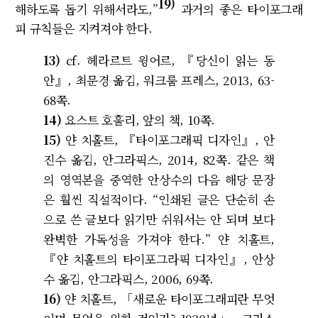
19)
해하도록 돕기 위해서라도,”
과거의 좋은 타이포그래
피 규칙들은 지켜져야 한다.
13)
cf. 헤라르트 윙어르, 『당신이 읽는 동
안』, 최문경 옮김, 워크룸 프레스, 2013, 63-
68쪽.
14)
요스트 호훌리, 앞의 책, 10쪽.
15)
얀 치홀트, 『타이포그래픽 디자인』, 안
진수 옮김, 안그라픽스, 2014, 82쪽. 같은 책
의 영역본을 중역한 안상수의 다음 해당 문장
은 훨씬 직설적이다. “인쇄된 글은 단순히 손
으로 쓴 글보다 읽기만 쉬워서는 안 되며 보다
완벽한 가독성을 가져야 한다.” 얀 치홀트,
『얀 치홀트의 타이포그라픽 디자인』, 안상
수 옮김, 안그라픽스, 2006, 69쪽.
16)
얀 치홀트, 「새로운 타이포그래피란 무엇