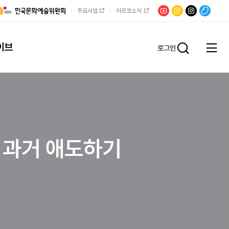
유튜브
문학광장
채널문장
팟빵
주요사업
아르코소식
인스타그램
인스타그램
이브
로그인
전체
통합검
메뉴
열기
 과거 애도하기