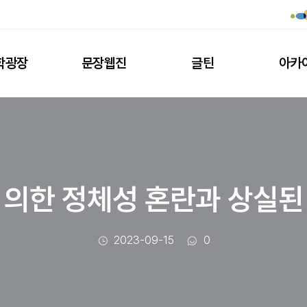
학광장
문장웹진
글틴
아카
 의한 정체성 혼란과 상실된
작성일
댓글수
2023-09-15
0